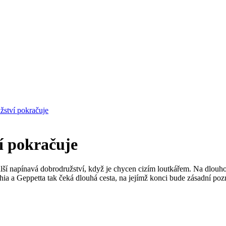
žství pokračuje
í pokračuje
lší napínavá dobrodružství, když je chycen cizím loutkářem. Na dlouho
chia a Geppetta tak čeká dlouhá cesta, na jejímž konci bude zásadní poz