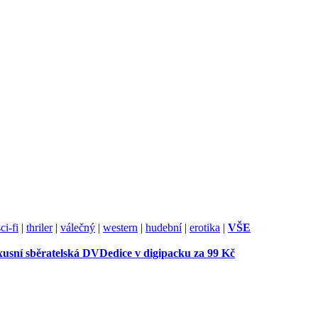
sci-fi
|
thriler
|
válečný
|
western
|
hudební
|
erotika
|
VŠE
usní sběratelská DVDedice v digipacku za 99 Kč