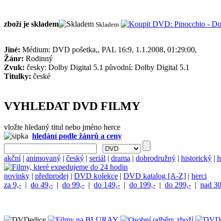
zboží je skladem
Skladem
Jiné:
Médium: DVD pošetka,, PAL 16:9, 1.1.2008, 01:29:00,
Žánr:
Rodinný
Zvuk:
česky: Dolby Digital 5.1 původní: Dolby Digital 5.1
Titulky:
české
VYHLEDAT DVD FILMY
vložte hledaný titul nebo jméno herce
hledání podle žánrů a ceny
akční
|
animovaný
|
český
|
seriál
|
drama
|
dobrodružný
|
historický
|
h
novinky
|
předprodej
|
DVD kolekce
|
DVD katalog [A-Z]
|
herci
za 9,-
|
do 49,-
|
do 99,-
|
do 149,-
|
do 199,-
|
do 299,-
|
nad 30