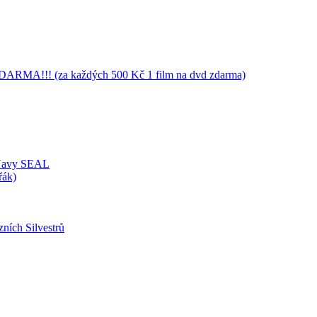
RMA!!! (za každých 500 Kč 1 film na dvd zdarma)
 Navy SEAL
řák)
zních Silvestrů