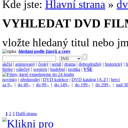
Kde jste:
Hlavní strana
»
dv
VYHLEDAT DVD FI
vložte hledaný titul nebo j
hledání podle žánrů a ceny
akční
|
animovaný
|
český
|
seriál
|
drama
|
dobrodružný
|
historický
|
h
thriler
|
válečný
|
western
|
hudební
|
erotika
|
VŠE
novinky
|
předprodej
|
DVD kolekce
|
DVD katalog [A-Z]
|
herci
za 9,-
|
do 49,-
|
do 99,-
|
do 149,-
|
do 199,-
|
do 299,-
|
nad 30
1
2
3
Další strana