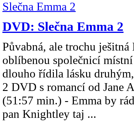
DVD: Slečna Emma 2
Půvabná, ale trochu ješit
oblíbenou společnicí místn
dlouho řídila lásku druhým
2 DVD s romancí od Jane Au
(51:57 min.) - Emma by ráda
pan Knightley taj ...