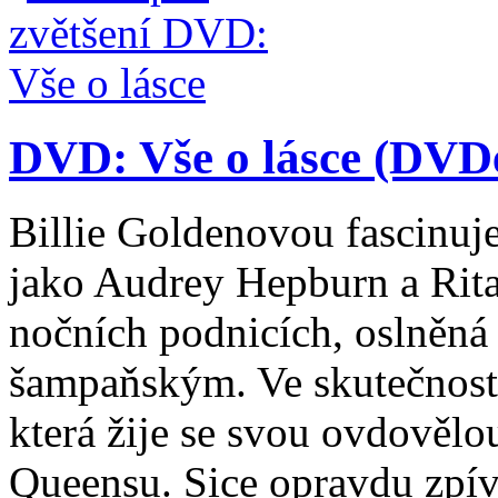
DVD: Vše o lásce (DVDe
Billie Goldenovou fascinuje
jako Audrey Hepburn a Rit
nočních podnicích, oslněná 
šampaňským. Ve skutečnosti j
která žije se svou ovdově
Queensu. Sice opravdu zpív 