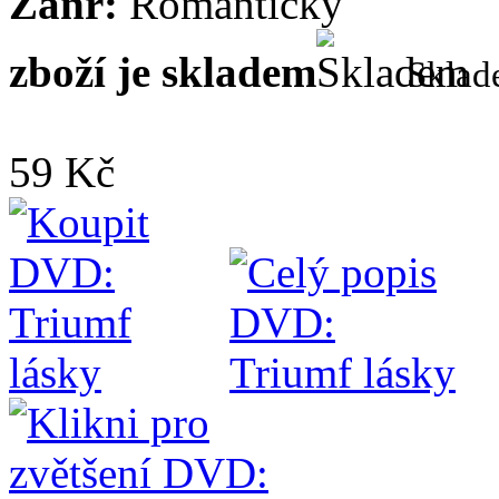
Žánr:
Romantický
zboží je skladem
Skla
59 Kč