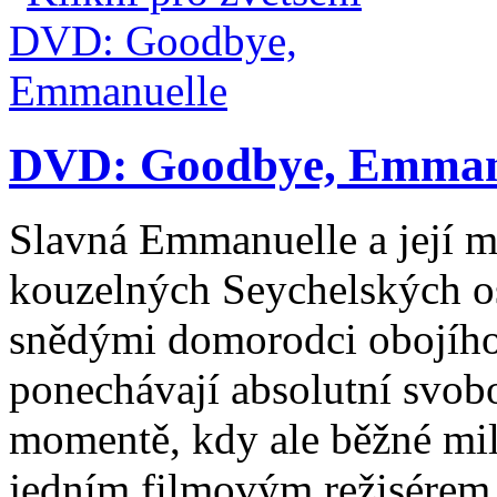
DVD: Goodbye, Emman
Slavná Emmanuelle a její ma
kouzelných Seychelských os
snědými domorodci obojího 
ponechávají absolutní svob
momentě, kdy ale běžné mi
jedním filmovým režisérem z