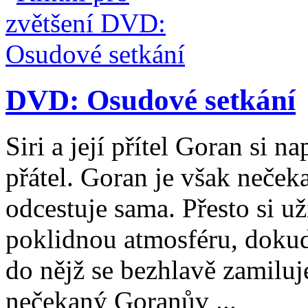
DVD: Osudové setkání
Siri a její přítel Goran si 
přátel. Goran je však nečeka
odcestuje sama. Přesto si u
poklidnou atmosféru, dokud
do nějž se bezhlavě zamiluj
nečekaný Goranův ...