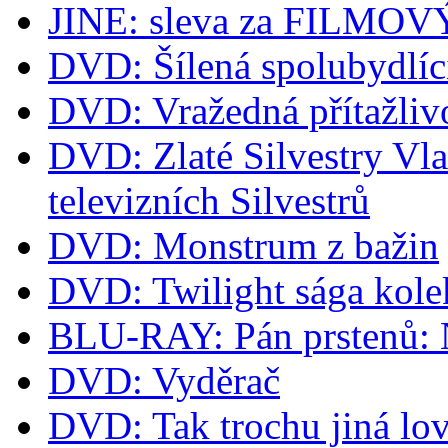
JINE: sleva za FILM
DVD: Šílená spolubydlíc
DVD: Vražedná přítažliv
DVD: Zlaté Silvestry Vla
televizních Silvestrů
DVD: Monstrum z bažin
DVD: Twilight sága kol
BLU-RAY: Pán prstenů: Ná
DVD: Vyděrač
DVD: Tak trochu jiná lov