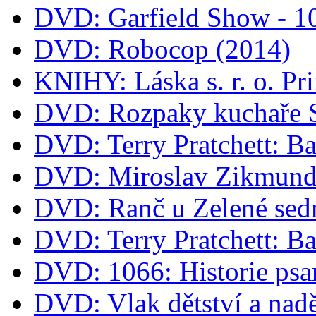
DVD: Garfield Show - 
DVD: Robocop (2014)
KNIHY: Láska s. r. o. Pr
DVD: Rozpaky kuchaře 
DVD: Terry Pratchett: B
DVD: Miroslav Zikmund 
DVD: Ranč u Zelené sed
DVD: Terry Pratchett: B
DVD: 1066: Historie psa
DVD: Vlak dětství a nad