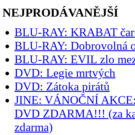
NEJPRODÁVANĚJŠÍ
BLU-RAY: KRABAT čaro
BLU-RAY: Dobrovolná o
BLU-RAY: EVIL zlo mez
DVD: Legie mrtvých
DVD: Zátoka pirátů
JINE: VÁNOČNÍ AKCE: k
DVD ZDARMA!!! (za kaž
zdarma)