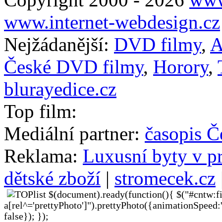
www.internet-webdesign.cz
Nejžádanější:
DVD filmy
,
A
České DVD filmy
,
Horory
,
blurayedice.cz
Top film:
Mediální partner:
časopis Č
Reklama:
Luxusní byty v p
dětské zboží
|
stromecek.cz
$(document).ready(function(){ $("#cntw:fi
a[rel^='prettyPhoto']").prettyPhoto({animationSpeed:
false}); });