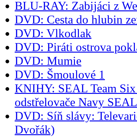
BLU-RAY: Zabijáci z We
DVD: Cesta do hlubin z
DVD: Vlkodlak
DVD: Piráti ostrova pok
DVD: Mumie
DVD: Šmoulové 1
KNIHY: SEAL Team Six -
odstřelovače Navy SEA
DVD: Síň slávy: Televari
Dvořák)