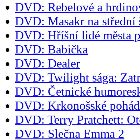
DVD: Rebelové a hrdino
DVD: Masakr na střední 
DVD: Hříšní lidé města 
DVD: Babička
DVD: Dealer
DVD: Twilight sága: Zat
DVD: Četnické humoresk
DVD: Krkonošské pohá
DVD: Terry Pratchett: O
DVD: Slečna Emma 2