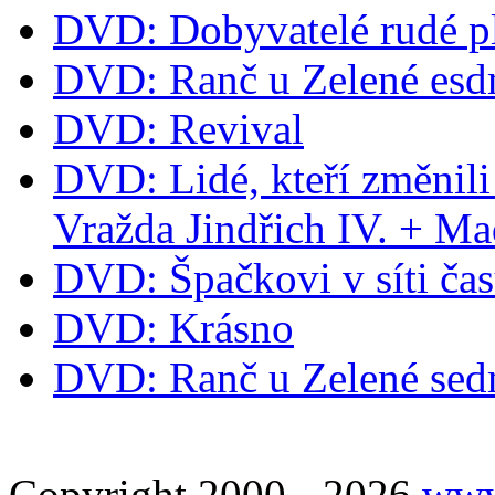
DVD: Dobyvatelé rudé p
DVD: Ranč u Zelené esd
DVD: Revival
DVD: Lidé, kteří změnili
Vražda Jindřich IV. + M
DVD: Špačkovi v síti ča
DVD: Krásno
DVD: Ranč u Zelené se
Copyright 2000 - 2026
www