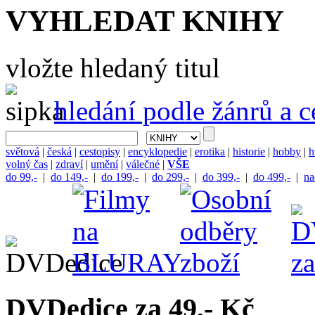
VYHLEDAT KNIHY
vložte hledaný titul
hledání podle žánrů a 
světová
|
česká
|
cestopisy
|
encyklopedie
|
erotika
|
historie
|
hobby
|
h
volný čas
|
zdraví
|
umění
|
válečné
|
VŠE
do 99,-
|
do 149,-
|
do 199,-
|
do 299,-
|
do 399,-
|
do 499,-
|
na
DVDedice za 49,- Kč