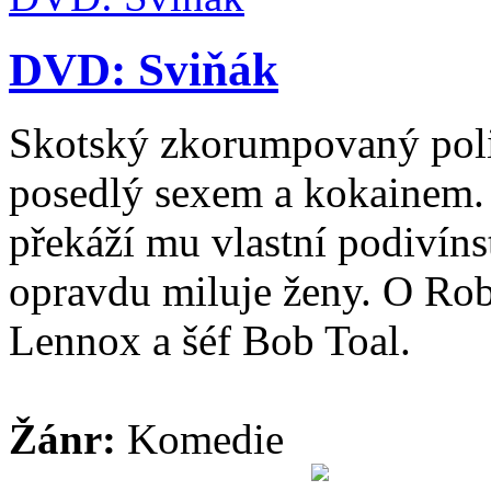
DVD: Sviňák
Skotský zkorumpovaný polic
posedlý sexem a kokainem. 
překáží mu vlastní podivínst
opravdu miluje ženy. O Robe
Lennox a šéf Bob Toal.
Žánr:
Komedie