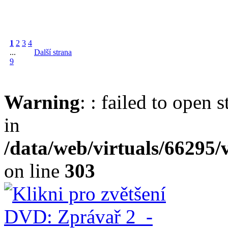
1
2
3
4
...
Další strana
9
Warning
: : failed to open 
in
/data/web/virtuals/66295
on line
303