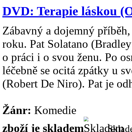
DVD: Terapie láskou (O
Zábavný a dojemný příběh, 
roku. Pat Solatano (Bradle
o práci i o svou ženu. Po o
léčebně se ocitá zpátky u s
(Robert De Niro). Pat je odh
Žánr:
Komedie
zboží je skladem
Skla