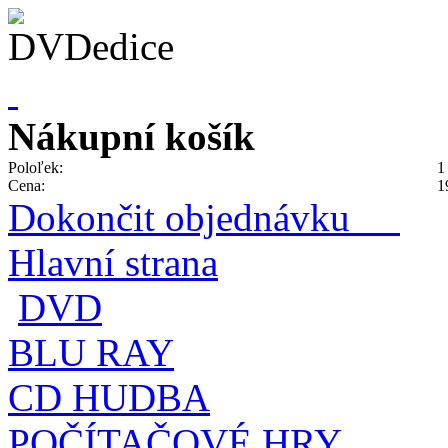
Nákupní košík
Poloľek:
1
Cena:
1
Dokončit objednávku
Hlavní strana
DVD
BLU RAY
CD HUDBA
POČÍTAČOVÉ HRY