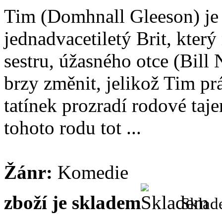
Tim (Domhnall Gleeson) je
jednadvacetiletý Brit, kter
sestru, úžasného otce (Bill
brzy změnit, jelikož Tim p
tatínek prozradí rodové taj
tohoto rodu tot ...
Žánr:
Komedie
zboží je skladem
Skla