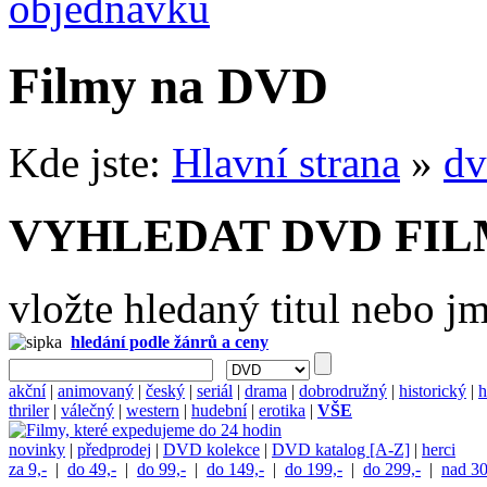
objednávku
Filmy na DVD
Kde jste:
Hlavní strana
»
dv
VYHLEDAT DVD FI
vložte hledaný titul nebo j
hledání podle žánrů a ceny
akční
|
animovaný
|
český
|
seriál
|
drama
|
dobrodružný
|
historický
|
h
thriler
|
válečný
|
western
|
hudební
|
erotika
|
VŠE
novinky
|
předprodej
|
DVD kolekce
|
DVD katalog [A-Z]
|
herci
za 9,-
|
do 49,-
|
do 99,-
|
do 149,-
|
do 199,-
|
do 299,-
|
nad 30