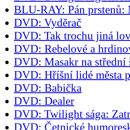
BLU-RAY: Pán prstenů: Ná
DVD: Vyděrač
DVD: Tak trochu jiná lov
DVD: Rebelové a hrdino
DVD: Masakr na střední 
DVD: Hříšní lidé města 
DVD: Babička
DVD: Dealer
DVD: Twilight sága: Zat
DVD: Četnické humoresk