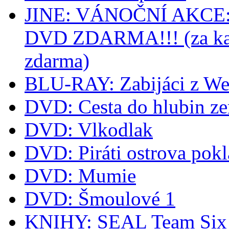
JINE: VÁNOČNÍ AKCE: k
DVD ZDARMA!!! (za kaž
zdarma)
BLU-RAY: Zabijáci z We
DVD: Cesta do hlubin z
DVD: Vlkodlak
DVD: Piráti ostrova pok
DVD: Mumie
DVD: Šmoulové 1
KNIHY: SEAL Team Six -