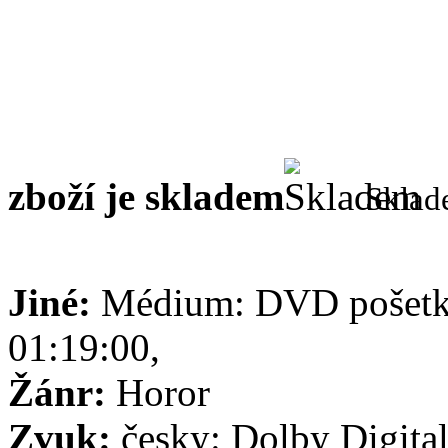
zboží je skladem
Skla
Jiné:
Médium: DVD pošetka,
01:19:00,
Žánr:
Horor
Zvuk:
česky: Dolby Digital