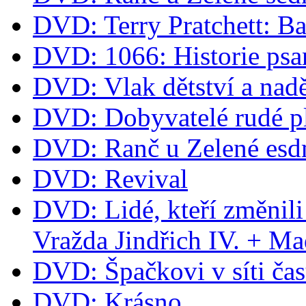
DVD: Terry Pratchett: B
DVD: 1066: Historie psa
DVD: Vlak dětství a nad
DVD: Dobyvatelé rudé p
DVD: Ranč u Zelené esd
DVD: Revival
DVD: Lidé, kteří změnili
Vražda Jindřich IV. + M
DVD: Špačkovi v síti ča
DVD: Krásno