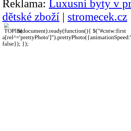
Reklama:
Luxusní byty v p
dětské zboží
|
stromecek.cz
$(document).ready(function(){ $("#cntw:first
a[rel^='prettyPhoto']").prettyPhoto({animationSpeed:
false}); });