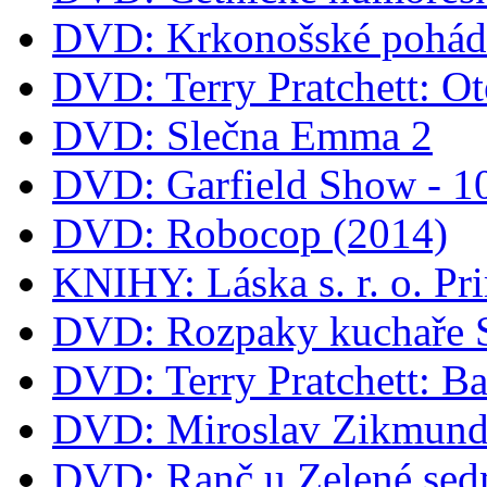
DVD: Krkonošské pohá
DVD: Terry Pratchett: O
DVD: Slečna Emma 2
DVD: Garfield Show - 
DVD: Robocop (2014)
KNIHY: Láska s. r. o. Pr
DVD: Rozpaky kuchaře 
DVD: Terry Pratchett: B
DVD: Miroslav Zikmund 
DVD: Ranč u Zelené sed