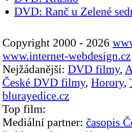
DVD: Ranč u Zelené se
Copyright 2000 - 2026
www
www.internet-webdesign.cz
Nejžádanější:
DVD filmy
,
A
České DVD filmy
,
Horory
,
blurayedice.cz
Top film:
Mediální partner:
časopis Č