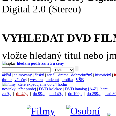
Digital 2.0 (Stereo)
VYHLEDAT DVD FI
vložte hledaný titul nebo j
hledání podle žánrů a ceny
akční
|
animovaný
|
český
|
seriál
|
drama
|
dobrodružný
|
historický
|
h
thriler
|
válečný
|
western
|
hudební
|
erotika
|
VŠE
novinky
|
předprodej
|
DVD kolekce
|
DVD katalog [A-Z]
|
herci
za 9,-
|
do 49,-
|
do 99,-
|
do 149,-
|
do 199,-
|
do 299,-
|
nad 30