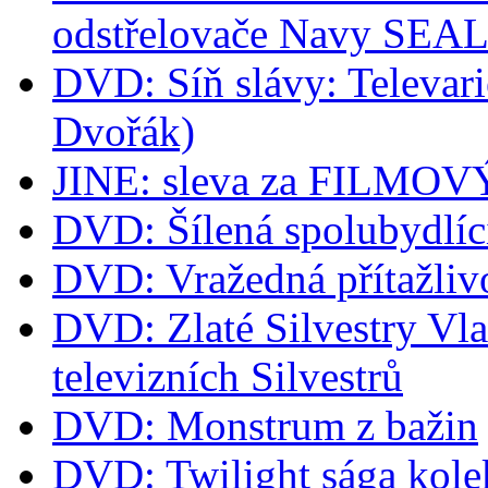
odstřelovače Navy SEA
DVD: Síň slávy: Televari
Dvořák)
JINE: sleva za FILM
DVD: Šílená spolubydlíc
DVD: Vražedná přítažliv
DVD: Zlaté Silvestry Vla
televizních Silvestrů
DVD: Monstrum z bažin
DVD: Twilight sága kol