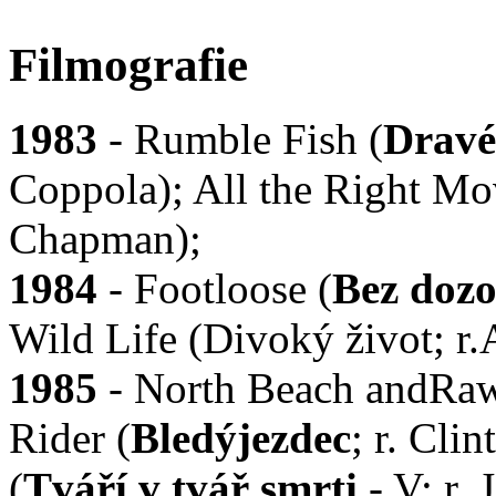
Filmografie
1983
- Rumble Fish (
Dravé
Coppola); All the Right Mo
Chapman);
1984
- Footloose (
Bez doz
Wild Life (Divoký život; r.
1985
- North Beach andRawh
Rider (
Bledýjezdec
; r. Cli
(
Tváří v tvář smrti
- V; r. 