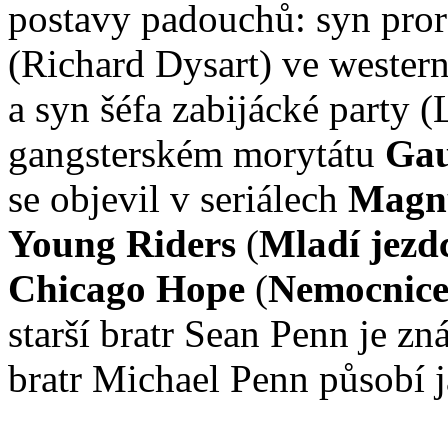
postavy padouchů: syn pro
(Richard Dysart) ve wester
a syn šéfa zabijácké party 
gangsterském morytátu
Gau
se objevil v seriálech
Magnu
Young Riders
(
Mladí jezd
Chicago Hope
(
Nemocnice
starší bratr Sean Penn je z
bratr Michael Penn působí 