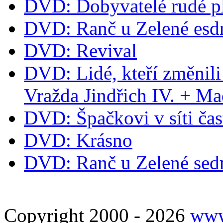
DVD: Dobyvatelé rudé p
DVD: Ranč u Zelené esd
DVD: Revival
DVD: Lidé, kteří změnili
Vražda Jindřich IV. + M
DVD: Špačkovi v síti ča
DVD: Krásno
DVD: Ranč u Zelené se
Copyright 2000 - 2026
www