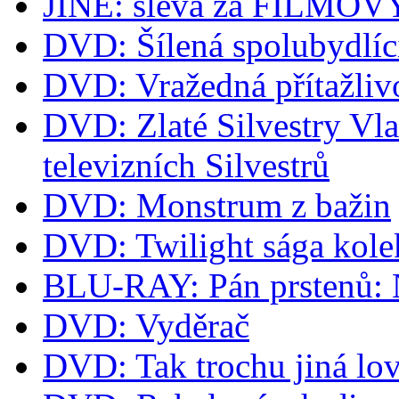
JINE: sleva za FILM
DVD: Šílená spolubydlíc
DVD: Vražedná přítažliv
DVD: Zlaté Silvestry Vla
televizních Silvestrů
DVD: Monstrum z bažin
DVD: Twilight sága kol
BLU-RAY: Pán prstenů: Ná
DVD: Vyděrač
DVD: Tak trochu jiná lov