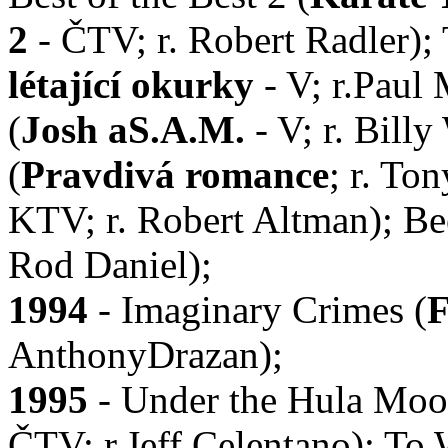
2
- ČTV; r. Robert Radler); 
létající okurky
- V; r.Paul
(
Josh aS.A.M.
- V; r. Bill
(
Pravdivá romance
; r. To
KTV; r. Robert Altman); Be
Rod Daniel);
1994
- Imaginary Crimes (
F
AnthonyDrazan);
1995
- Under the Hula Moo
ČTV; r.Jeff Celentano); To