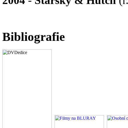
2004
-
Starsky & Hutch
(r
Bibliografie