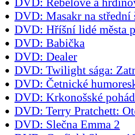
DVD: Rebelové a hrdino
DVD: Masakr na střední 
DVD: Hříšní lidé města 
DVD: Babička
DVD: Dealer
DVD: Twilight sága: Zat
DVD: Četnické humoresk
DVD: Krkonošské pohá
DVD: Terry Pratchett: O
DVD: Slečna Emma 2