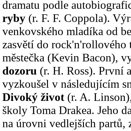
dramatu podle autobiografi
ryby
(r. F. F. Coppola). Vý
venkovského mladíka od be
zasvětí do rock'n'rollového
městečka (Kevin Bacon), v
dozoru
(r. H. Ross). První a
vyzkoušel v následujícím 
Divoký život
(r. A. Linson)
školy Toma Drakea. Jeho da
na úrovni vedlejších partů, 