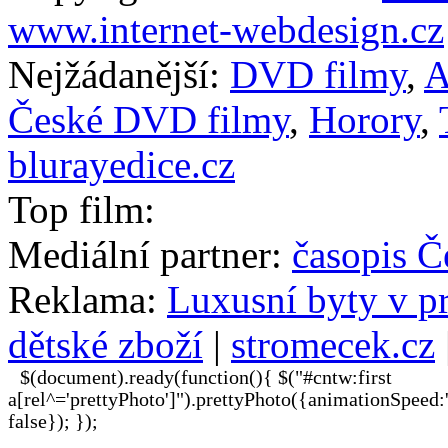
www.internet-webdesign.cz
Nejžádanější:
DVD filmy
,
A
České DVD filmy
,
Horory
,
blurayedice.cz
Top film:
Mediální partner:
časopis Č
Reklama:
Luxusní byty v p
dětské zboží
|
stromecek.cz
$(document).ready(function(){ $("#cntw:first
a[rel^='prettyPhoto']").prettyPhoto({animationSpeed:
false}); });