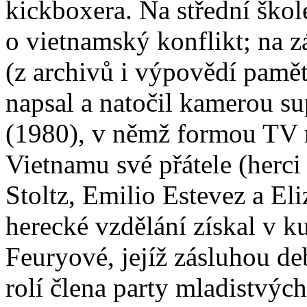
kickboxera. Na střední škol
o vietnamský konflikt; na z
(z archivů i výpovědí pamě
napsal a natočil kamerou su
(1980), v němž formou TV r
Vietnamu své přátele (herci
Stoltz, Emilio Estevez a E
herecké vzdělání získal v k
Feuryové, jejíž zásluhou de
rolí člena party mladistvýc