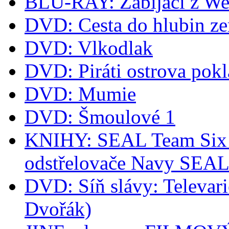
BLU-RAY: Zabijáci z We
DVD: Cesta do hlubin z
DVD: Vlkodlak
DVD: Piráti ostrova pok
DVD: Mumie
DVD: Šmoulové 1
KNIHY: SEAL Team Six -
odstřelovače Navy SEA
DVD: Síň slávy: Televari
Dvořák)