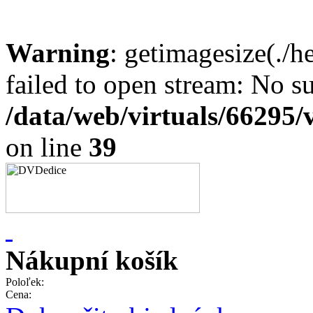
Warning
: getimagesize(./
failed to open stream: No su
/data/web/virtuals/66295
on line
39
Nákupní košík
Poloľek:
Cena: