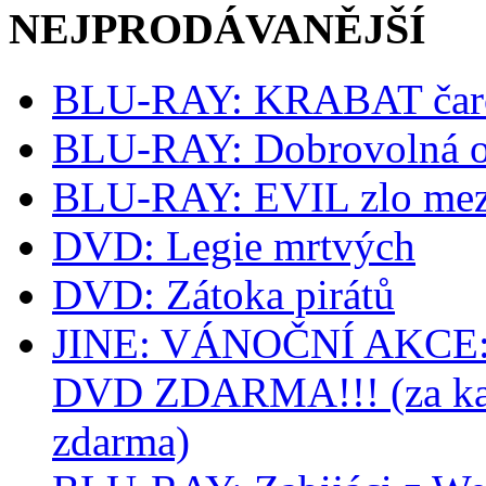
NEJPRODÁVANĚJŠÍ
BLU-RAY: KRABAT čaro
BLU-RAY: Dobrovolná o
BLU-RAY: EVIL zlo mez
DVD: Legie mrtvých
DVD: Zátoka pirátů
JINE: VÁNOČNÍ AKCE: k
DVD ZDARMA!!! (za kaž
zdarma)