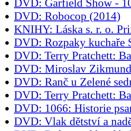
DVD: Garfield Show - 
DVD: Robocop (2014)
KNIHY: Láska s. r. o. Pr
DVD: Rozpaky kuchaře 
DVD: Terry Pratchett: B
DVD: Miroslav Zikmund 
DVD: Ranč u Zelené sed
DVD: Terry Pratchett: B
DVD: 1066: Historie psa
DVD: Vlak dětství a nad