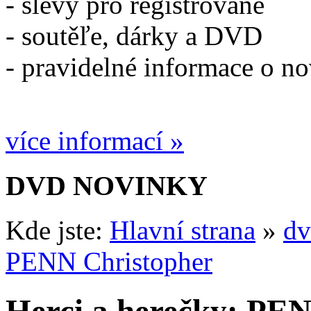
- slevy pro registrované
- soutěľe, dárky a DVD
- pravidelné informace o n
více informací »
DVD NOVINKY
Kde jste:
Hlavní strana
»
dv
PENN Christopher
Herci a herečky: PE