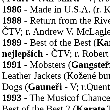
1986
- Made in U.S.A. (r. 
1988
- Return from the Riv
ČTV; r. Andrew V. McLagle
1989
- Best of the Best (
Kar
nejlepších
- ČTV; r. Robert
1991
- Mobsters (
Gangsteř
Leather Jackets (Kožené bu
Dogs (
Gauneři
- V; r.Quent
1993
- The Musicof Chance 
Best of the Best 2 (
Karate 