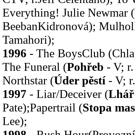
Everything! Julie Newmar (
BeebanKidronová); Mulholl
Tamahori);
1996
- The BoysClub (Chlap
The Funeral (
Pohřeb
- V; r.
Northstar (
Úder pěstí
- V; r
1997
- Liar/Deceiver (
Lhář
Pate);Papertrail (
Stopa mas
Lee);
1998
- Rush Hour(Provozní 