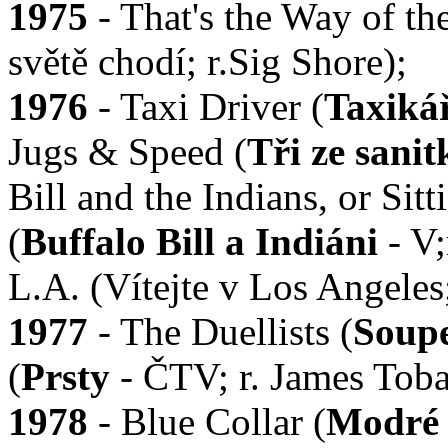
1975
- That's the Way of th
světě chodí; r.Sig Shore);
1976
- Taxi Driver (
Taxiká
Jugs & Speed (
Tři ze sanit
Bill and the Indians, or Sit
(
Buffalo Bill a Indiáni
- V;
L.A. (Vítejte v Los Angeles
1977
- The Duellists (
Soupe
(
Prsty
- ČTV; r. James Toba
1978
- Blue Collar (
Modré 