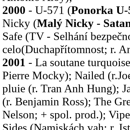
2000
- U-571 (
Ponorka U-
Nicky (
Malý Nicky - Sata
Safe (TV - Selhání bezpečnos
celo(Duchapřítomnost; r. A
2001
- La soutane turquoise
Pierre Mocky); Nailed (r.Joe
pluie (r. Tran Anh Hung); 
(r. Benjamin Ross); The Gr
Nelson; + spol. prod.); Vipe
Sides (Namiskách vah; r. Is