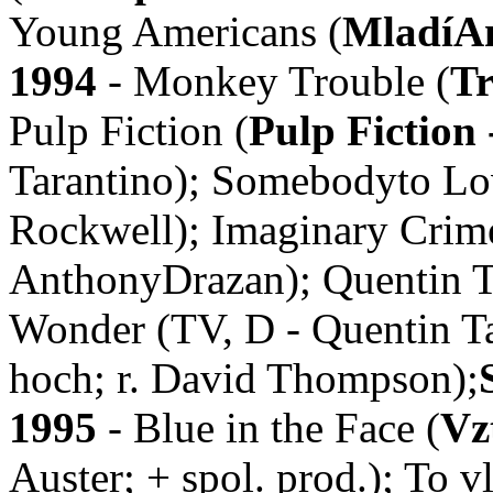
Young Americans (
MladíA
1994
- Monkey Trouble (
Tr
Pulp Fiction (
Pulp Fiction 
Tarantino); Somebodyto Lov
Rockwell); Imaginary Crime
AnthonyDrazan); Quentin T
Wonder (TV, D - Quentin T
hoch; r. David Thompson);
1995
- Blue in the Face (
Vz
Auster; + spol. prod.); To 