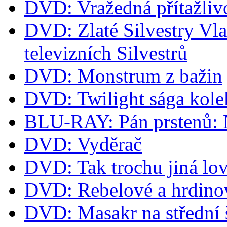
DVD: Vražedná přítažliv
DVD: Zlaté Silvestry Vla
televizních Silvestrů
DVD: Monstrum z bažin
DVD: Twilight sága kol
BLU-RAY: Pán prstenů: Ná
DVD: Vyděrač
DVD: Tak trochu jiná lov
DVD: Rebelové a hrdino
DVD: Masakr na střední 