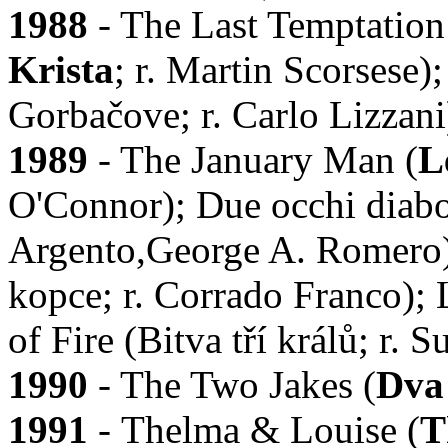
1988
- The Last Temptation 
Krista
; r. Martin Scorsese
Gorbačove; r. Carlo Lizzani
1989
- The January Man (
L
O'Connor); Due occhi diabol
Argento,George A. Romero);
kopce; r. Corrado Franco); 
of Fire (Bitva tří králů; r. 
1990
- The Two Jakes (
Dva
1991
- Thelma & Louise (
T