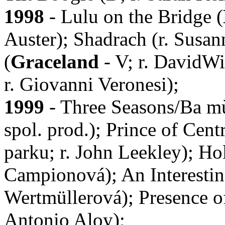
1998
- Lulu on the Bridge (
Auster); Shadrach (r. Susa
(
Graceland
- V; r. DavidWi
r. Giovanni Veronesi);
1999
- Three Seasons/Ba m
spol. prod.); Prince of Cen
parku; r. John Leekley); H
Campionová); An Interesting
Wertmüllerová); Presence o
Antonio Aloy);