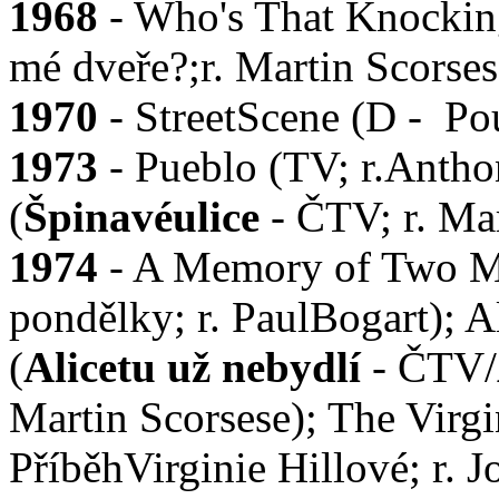
1968
- Who's That Knockin
mé dveře?;r. Martin Scorses
1970
- StreetScene (D - Pou
1973
- Pueblo (TV; r.Antho
(
Špinavéulice
- ČTV; r. Mar
1974
- A Memory of Two M
pondělky; r. PaulBogart); 
(
Alicetu už nebydlí
- ČTV/
Martin Scorsese); The Virgi
PříběhVirginie Hillové; r. 