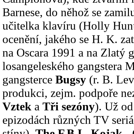
Barnese, do něhož se zamil
učitelka klavíru (Holly Hun
ocenění, jakého se H. K. za
na Oscara 1991 a na Zlatý g
losangeleského gangstera 
gangsterce
Bugsy
(r. B. Lev
produkci, zejm. podpoře ne
Vztek
a
Tři sezóny
). Už od
epizodách různých TV seriá
stíny),
The F.B.I.
,
Kojak
-