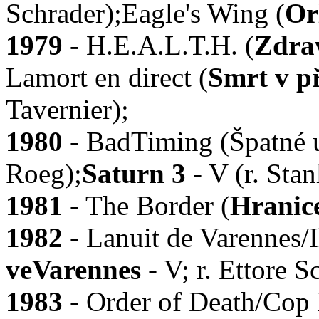
Schrader);Eagle's Wing (
Or
1979
- H.E.A.L.T.H. (
Zdra
Lamort en direct (
Smrt v p
Tavernier);
1980
- BadTiming (Špatné ur
Roeg);
Saturn 3
- V (r. Sta
1981
- The Border (
Hranic
1982
- Lanuit de Varennes/
veVarennes
- V; r. Ettore S
1983
- Order of Death/Cop K