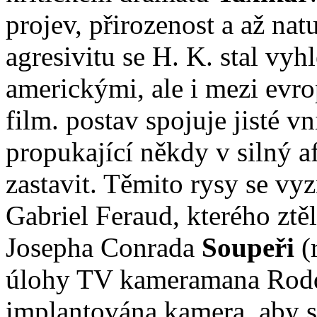
projev, přirozenost a až na
agresivitu se H. K. stal v
americkými, ale i mezi evro
film. postav spojuje jisté vn
propukající někdy v silný a
zastavit. Těmito rysy se vy
Gabriel Feraud, kterého ztěl
Josepha Conrada
Soupeři
(r
úlohy TV kameramana Rodd
implantována kamera, aby s