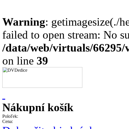
Warning
: getimagesize(./
failed to open stream: No su
/data/web/virtuals/66295
on line
39
Nákupní košík
Poloľek:
Cena: