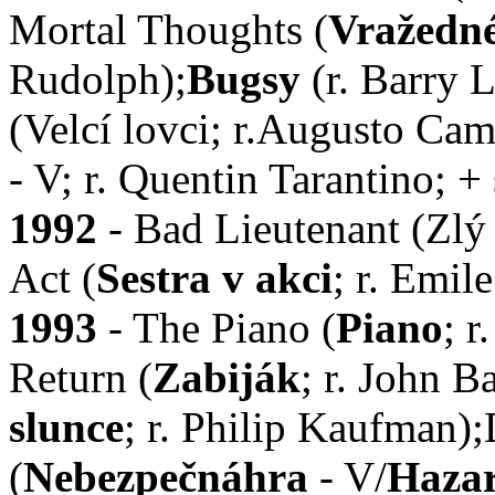
Mortal Thoughts (
Vražedn
Rudolph);
Bugsy
(r. Barry L
(Velcí lovci; r.Augusto Cam
- V; r. Quentin Tarantino; + 
1992
- Bad Lieutenant (Zlý p
Act (
Sestra v akci
; r. Emil
1993
- The Piano (
Piano
; 
Return (
Zabiják
; r. John 
slunce
; r. Philip Kaufman
(
Nebezpečnáhra
- V/
Hazar