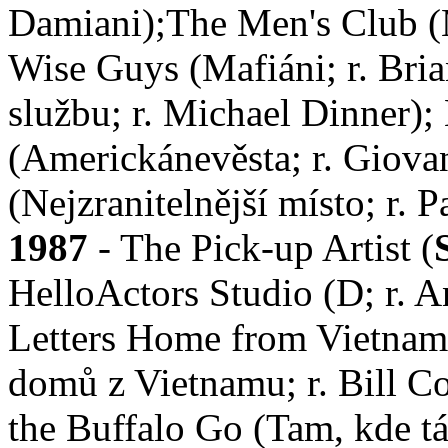
Damiani);The Men's Club (
Wise Guys (Mafiáni; r. Bri
službu; r. Michael Dinner);
(Americkánevěsta; r. Giovan
(Nejzranitelnější místo; r. 
1987
- The Pick-up Artist (
HelloActors Studio (D; r. 
Letters Home from Vietnam
domů z Vietnamu; r. Bill C
the Buffalo Go (Tam, kde tá