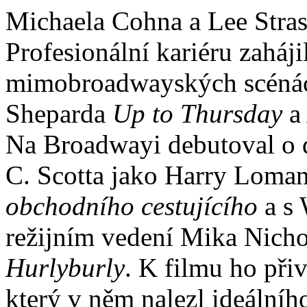
Michaela Cohna a Lee Stras
Profesionální kariéru zahájil
mimobroadwayských scénách
Sheparda
Up to Thursday
a 
Na Broadwayi debutoval o d
C. Scotta jako Harry Loma
obchodního cestujícího
a s 
režijním vedení Mika Nich
Hurlyburly
. K filmu ho přiv
který v něm nalezl ideální