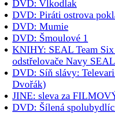
DVD: Vlkodlak
DVD: Piráti ostrova pok
DVD: Mumie
DVD: Šmoulové 1
KNIHY: SEAL Team Six -
odstřelovače Navy SEA
DVD: Síň slávy: Televari
Dvořák)
JINE: sleva za FILM
DVD: Šílená spolubydlíc