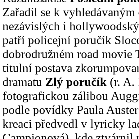
Zařadil se k vyhledávaným 
nezávislých i hollywoodský
patří policejní poručík Sl
dobrodružném road movie
titulní postava zkorumpova
dramatu
Zlý poručík
(r. A.
fotografickou zálibou Aug
podle povídky Paula Auste
kreaci předvedl v lyricky
Campionová), kde ztvárnil