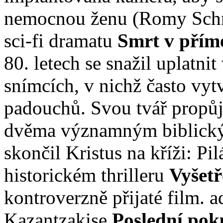
nemocnou ženu (Romy Schn
sci-fi dramatu
Smrt v přím
80. letech se snažil uplatn
snímcích, v nichž často vyt
padouchů. Svou tvář propůj
dvěma významným biblickým
skončil Kristus na kříži: P
historickém thrilleru
Vyšet
kontroverzně přijaté film. 
Kazantzakise
Poslední pok