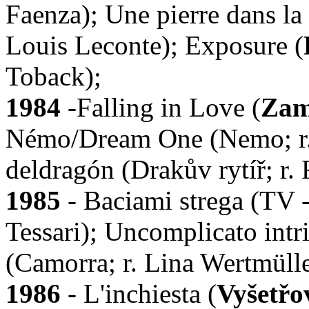
Faenza); Une pierre dans la
Louis Leconte); Exposure (
Toback);
1984
-Falling in Love (
Zam
Némo/Dream One (Nemo; r. 
deldragón (Drakův rytíř; r
1985
- Baciami strega (TV -
Tessari); Uncomplicato intri
(Camorra; r. Lina Wertmüll
1986
- L'inchiesta (
Vyšetřo