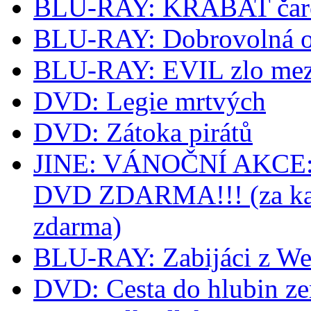
BLU-RAY: KRABAT čaro
BLU-RAY: Dobrovolná o
BLU-RAY: EVIL zlo mez
DVD: Legie mrtvých
DVD: Zátoka pirátů
JINE: VÁNOČNÍ AKCE: k
DVD ZDARMA!!! (za kaž
zdarma)
BLU-RAY: Zabijáci z We
DVD: Cesta do hlubin z