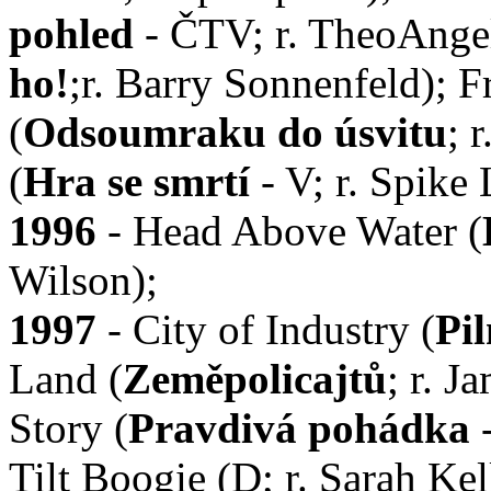
pohled
- ČTV; r. TheoAngel
ho!
;r. Barry Sonnenfeld); 
(
Odsoumraku do úsvitu
; 
(
Hra se smrtí
- V; r. Spike 
1996
- Head Above Water (
Wilson);
1997
- City of Industry (
Pil
Land (
Zeměpolicajtů
; r. 
Story (
Pravdivá pohádka
-
Tilt Boogie (D; r. Sarah Kel