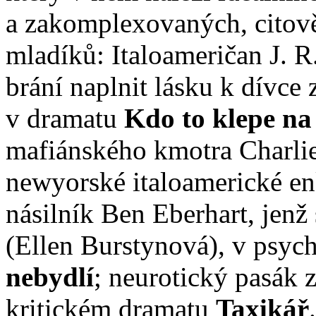
a zakomplexovaných, citov
mladíků: Italoameričan J. R
brání naplnit lásku k dívce
v dramatu
Kdo to klepe na
mafiánského kmotra Charlie
newyorské italoamerické e
násilník Ben Eberhart, jenž
(Ellen Burstynová), v psy
nebydlí
; neurotický pasák 
kritickém dramatu
Taxikář