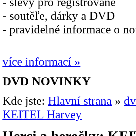
- slevy pro registrované
- soutěľe, dárky a DVD
- pravidelné informace o n
více informací »
DVD NOVINKY
Kde jste:
Hlavní strana
»
dv
KEITEL Harvey
Herci a herečky: KE