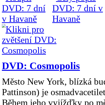
DVD: Cosmopolis
Město New York, blízká bud
Pattinson) je osmadvacetile
Během jeho vyjížďky po mě