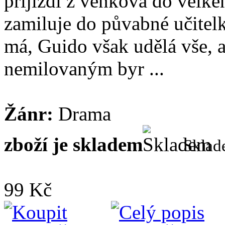
přijíždí z venkova do velké
zamiluje do půvabné učitel
má, Guido však udělá vše, a
nemilovaným byr ...
Žánr:
Drama
zboží je skladem
Skla
99 Kč