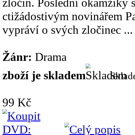
zločin. Poslední okamžiky s
ctižádostivým novinářem P
vypráví o svých zločinec ...
Žánr:
Drama
zboží je skladem
Skla
99 Kč