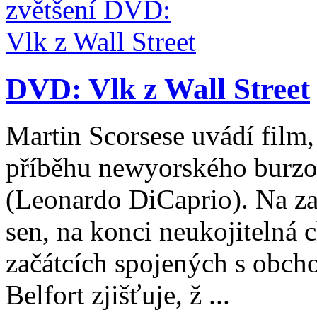
DVD: Vlk z Wall Street
Martin Scorsese uvádí film,
příběhu newyorského burzo
(Leonardo DiCaprio). Na zač
sen, na konci neukojitelná 
začátcích spojených s obc
Belfort zjišťuje, ž ...