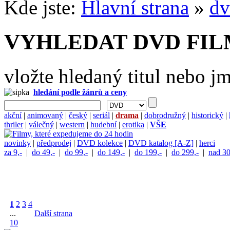
Kde jste:
Hlavní strana
»
dv
VYHLEDAT DVD FI
vložte hledaný titul nebo j
hledání podle žánrů a ceny
akční
|
animovaný
|
český
|
seriál
|
drama
|
dobrodružný
|
historický
|
thriler
|
válečný
|
western
|
hudební
|
erotika
|
VŠE
novinky
|
předprodej
|
DVD kolekce
|
DVD katalog [A-Z]
|
herci
za 9,-
|
do 49,-
|
do 99,-
|
do 149,-
|
do 199,-
|
do 299,-
|
nad 30
1
2
3
4
...
Další strana
10