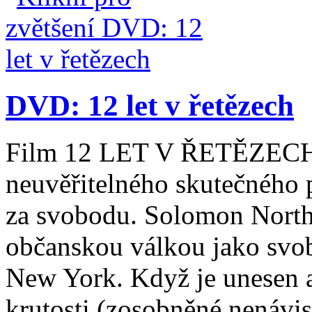
DVD: 12 let v řetězech
Film 12 LET V ŘETĚZECH 
neuvěřitelného skutečného př
za svobodu. Solomon Northu
občanskou válkou jako svob
New York. Když je unesen a 
krutosti (zosobněné nenávist