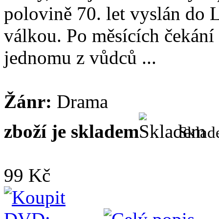
polovině 70. let vyslán do
válkou. Po měsících čekání
jednomu z vůdců ...
Žánr:
Drama
zboží je skladem
Skla
99 Kč