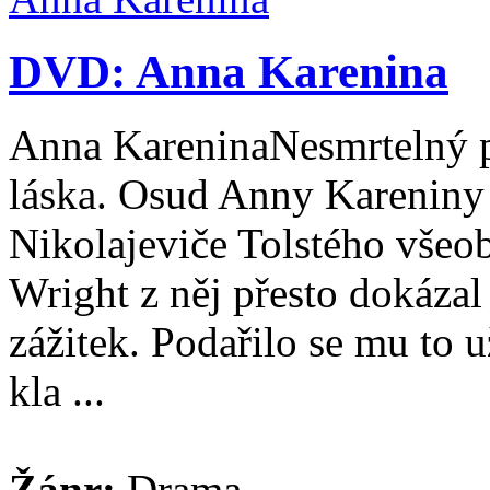
DVD: Anna Karenina
Anna KareninaNesmrtelný př
láska. Osud Anny Kareniny
Nikolajeviče Tolstého všeob
Wright z něj přesto dokázal
zážitek. Podařilo se mu to u
kla ...
Žánr:
Drama