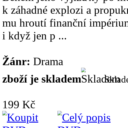
k záhadné explozi a propukn
mu hroutí finanční impériu
i když jen p ...
Žánr:
Drama
zboží je skladem
Skla
199 Kč