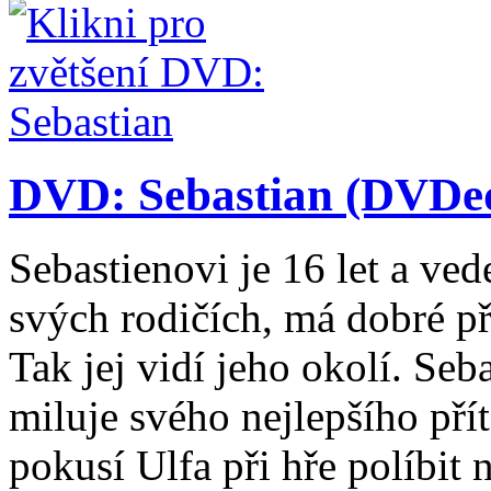
DVD: Sebastian (DVDed
Sebastienovi je 16 let a ved
svých rodičích, má dobré přá
Tak jej vidí jeho okolí. Seb
miluje svého nejlepšího pří
pokusí Ulfa při hře políbit 