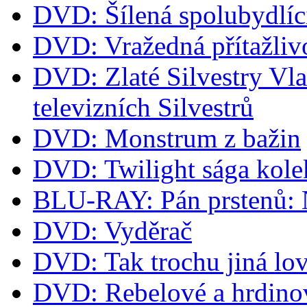
DVD: Šílená spolubydlíc
DVD: Vražedná přítažliv
DVD: Zlaté Silvestry Vla
televizních Silvestrů
DVD: Monstrum z bažin
DVD: Twilight sága kol
BLU-RAY: Pán prstenů: Ná
DVD: Vyděrač
DVD: Tak trochu jiná lov
DVD: Rebelové a hrdino