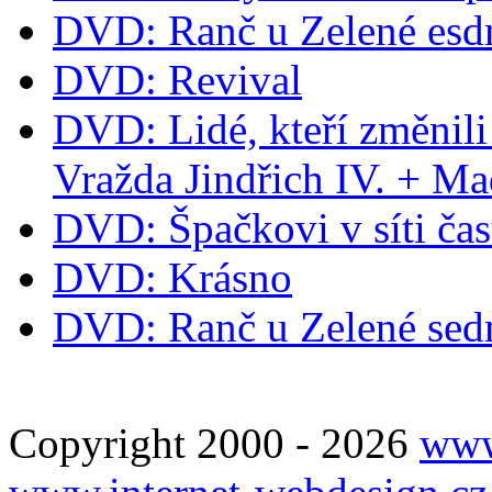
DVD: Ranč u Zelené esd
DVD: Revival
DVD: Lidé, kteří změnili
Vražda Jindřich IV. + M
DVD: Špačkovi v síti ča
DVD: Krásno
DVD: Ranč u Zelené se
Copyright 2000 - 2026
www