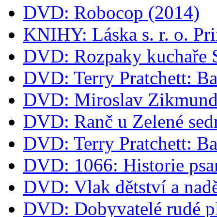
DVD: Robocop (2014)
KNIHY: Láska s. r. o. Pr
DVD: Rozpaky kuchaře 
DVD: Terry Pratchett: B
DVD: Miroslav Zikmund 
DVD: Ranč u Zelené sed
DVD: Terry Pratchett: B
DVD: 1066: Historie psa
DVD: Vlak dětství a nad
DVD: Dobyvatelé rudé p