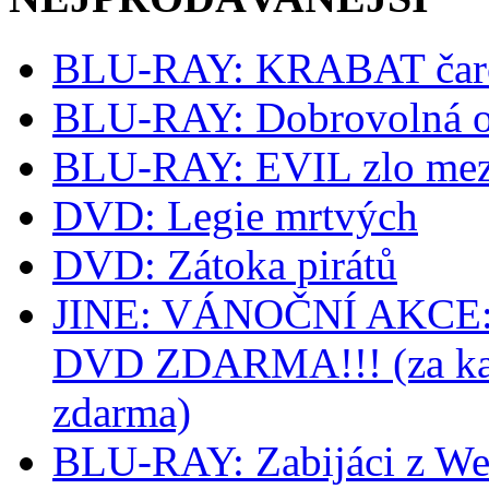
BLU-RAY: KRABAT čaro
BLU-RAY: Dobrovolná o
BLU-RAY: EVIL zlo mez
DVD: Legie mrtvých
DVD: Zátoka pirátů
JINE: VÁNOČNÍ AKCE: k
DVD ZDARMA!!! (za kaž
zdarma)
BLU-RAY: Zabijáci z We