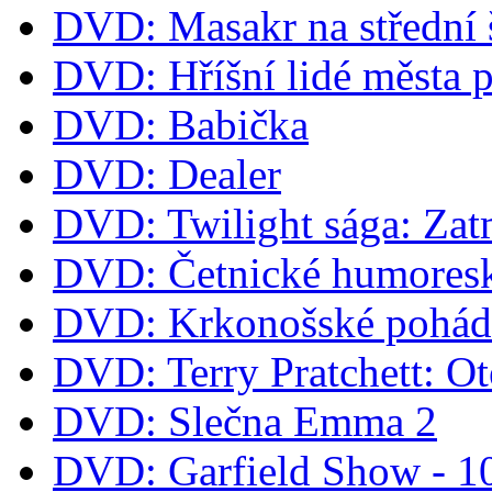
DVD: Masakr na střední 
DVD: Hříšní lidé města 
DVD: Babička
DVD: Dealer
DVD: Twilight sága: Zat
DVD: Četnické humoresk
DVD: Krkonošské pohá
DVD: Terry Pratchett: O
DVD: Slečna Emma 2
DVD: Garfield Show - 