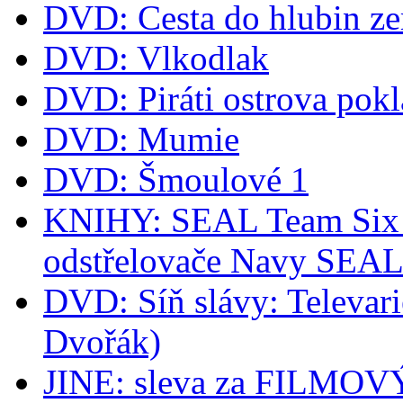
DVD: Cesta do hlubin z
DVD: Vlkodlak
DVD: Piráti ostrova pok
DVD: Mumie
DVD: Šmoulové 1
KNIHY: SEAL Team Six -
odstřelovače Navy SEA
DVD: Síň slávy: Televari
Dvořák)
JINE: sleva za FILM