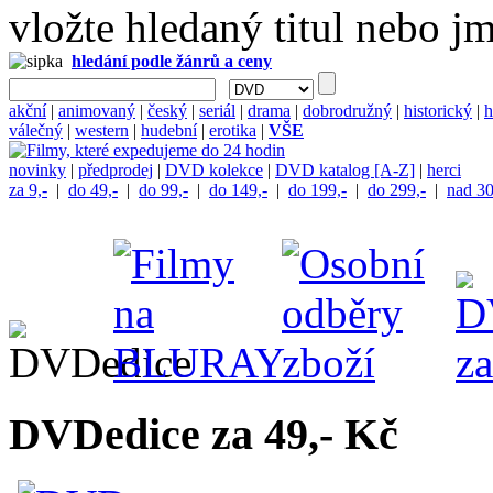
vložte hledaný titul nebo j
hledání podle žánrů a ceny
akční
|
animovaný
|
český
|
seriál
|
drama
|
dobrodružný
|
historický
|
h
válečný
|
western
|
hudební
|
erotika
|
VŠE
novinky
|
předprodej
|
DVD kolekce
|
DVD katalog [A-Z]
|
herci
za 9,-
|
do 49,-
|
do 99,-
|
do 149,-
|
do 199,-
|
do 299,-
|
nad 30
DVDedice za 49,- Kč