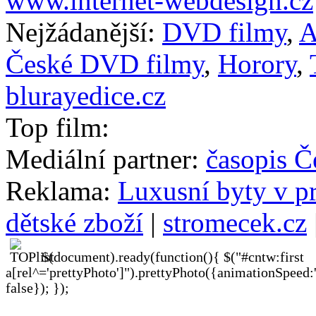
www.internet-webdesign.cz
Nejžádanější:
DVD filmy
,
A
České DVD filmy
,
Horory
,
blurayedice.cz
Top film:
Mediální partner:
časopis Č
Reklama:
Luxusní byty v p
dětské zboží
|
stromecek.cz
$(document).ready(function(){ $("#cntw:first
a[rel^='prettyPhoto']").prettyPhoto({animationSpeed:
false}); });