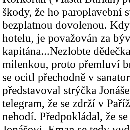
škody, že ho paroplavební s
bezplatnou dovolenou. Kdy
hotelu, je považován za bý
kapitána...Nezlobte dědečk
milenkou, proto přemluví b
se ocitl přechodně v sanato
představoval strýčka Jonáše
telegram, že se zdrží v Paří
nehodí. Předpokládal, že s
Jonášovi. Eman se tedy vydá