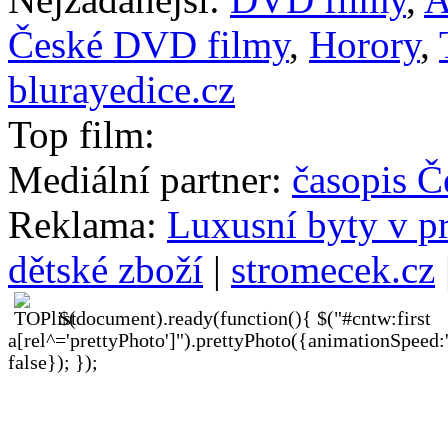
České DVD filmy
,
Horory
,
blurayedice.cz
Top film:
Mediální partner:
časopis Č
Reklama:
Luxusní byty v p
dětské zboží
|
stromecek.cz
$(document).ready(function(){ $("#cntw:first
a[rel^='prettyPhoto']").prettyPhoto({animationSpeed:
false}); });