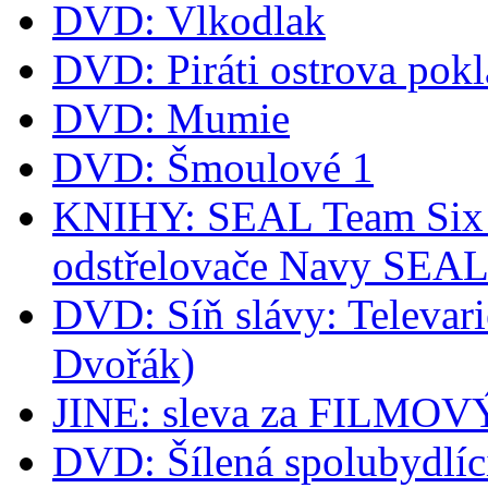
DVD: Vlkodlak
DVD: Piráti ostrova pok
DVD: Mumie
DVD: Šmoulové 1
KNIHY: SEAL Team Six -
odstřelovače Navy SEA
DVD: Síň slávy: Televari
Dvořák)
JINE: sleva za FILM
DVD: Šílená spolubydlíc