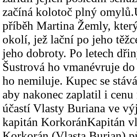
začíná kolotoč plný omylů
příběh Martina Žemly, který
okolí, jež lační po jeho tě
jeho dobroty. Po letech dřin
Šustrová ho vmanévruje do 
ho nemiluje. Kupec se stává
aby nakonec zaplatil i cenu 
účastí Vlasty Buriana ve v
kapitán KorkoránKapitán v
Korkorán (Vlasta Burian) p