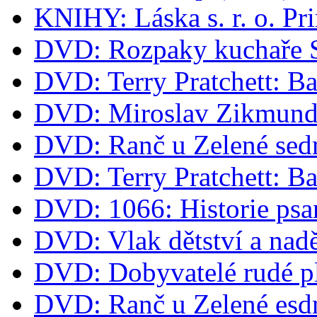
KNIHY: Láska s. r. o. Pr
DVD: Rozpaky kuchaře 
DVD: Terry Pratchett: B
DVD: Miroslav Zikmund 
DVD: Ranč u Zelené sed
DVD: Terry Pratchett: B
DVD: 1066: Historie psa
DVD: Vlak dětství a nad
DVD: Dobyvatelé rudé p
DVD: Ranč u Zelené esd