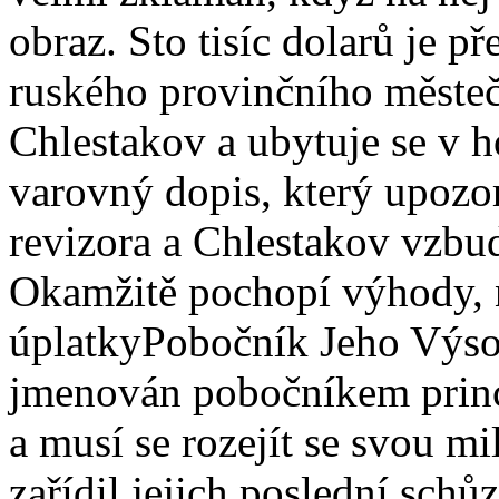
obraz. Sto tisíc dolarů je 
ruského provinčního městeč
Chlestakov a ubytuje se v h
varovný dopis, který upozo
revizora a Chlestakov vzbud
Okamžitě pochopí výhody, n
úplatkyPobočník Jeho Výsos
jmenován pobočníkem princ
a musí se rozejít se svou m
zařídil jejich poslední schů