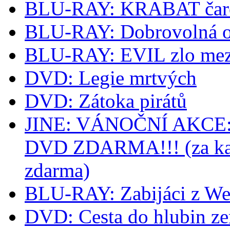
BLU-RAY: KRABAT čaro
BLU-RAY: Dobrovolná o
BLU-RAY: EVIL zlo mez
DVD: Legie mrtvých
DVD: Zátoka pirátů
JINE: VÁNOČNÍ AKCE: k
DVD ZDARMA!!! (za kaž
zdarma)
BLU-RAY: Zabijáci z We
DVD: Cesta do hlubin z