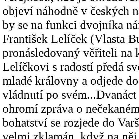
objeví náhodně v českých n
by se na funkci dvojníka n
František Lelíček (Vlasta B
pronásledovaný věřiteli na
Lelíčkovi s radostí předá s
mladé královny a odjede do 
vládnutí po svém...Dvanáct
ohromí zpráva o nečekaném 
bohatství se rozjede do Var
velmi zklamán, když na něj 