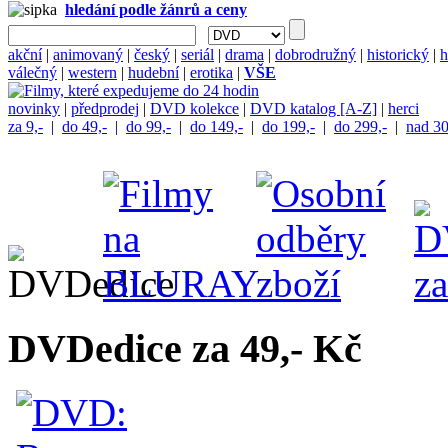
hledání podle žánrů a ceny
akční
|
animovaný
|
český
|
seriál
|
drama
|
dobrodružný
|
historický
|
h
válečný
|
western
|
hudební
|
erotika
|
VŠE
novinky
|
předprodej
|
DVD kolekce
|
DVD katalog [A-Z]
|
herci
za 9,-
|
do 49,-
|
do 99,-
|
do 149,-
|
do 199,-
|
do 299,-
|
nad 30
DVDedice za 49,- Kč