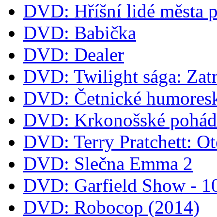
DVD: Hříšní lidé města 
DVD: Babička
DVD: Dealer
DVD: Twilight sága: Zat
DVD: Četnické humoresk
DVD: Krkonošské pohá
DVD: Terry Pratchett: O
DVD: Slečna Emma 2
DVD: Garfield Show - 
DVD: Robocop (2014)