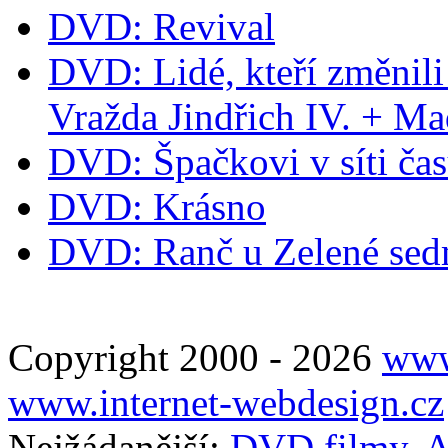
DVD: Revival
DVD: Lidé, kteří změnili
Vražda Jindřich IV. + M
DVD: Špačkovi v síti ča
DVD: Krásno
DVD: Ranč u Zelené se
Copyright 2000 - 2026
www
www.internet-webdesign.cz
Nejžádanější:
DVD filmy
,
A