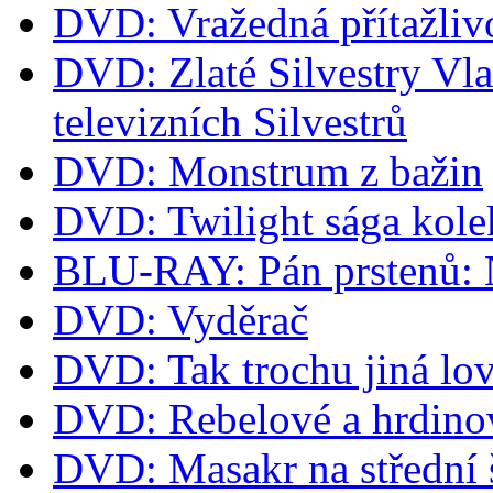
DVD: Vražedná přítažliv
DVD: Zlaté Silvestry Vla
televizních Silvestrů
DVD: Monstrum z bažin
DVD: Twilight sága kol
BLU-RAY: Pán prstenů: Ná
DVD: Vyděrač
DVD: Tak trochu jiná lov
DVD: Rebelové a hrdino
DVD: Masakr na střední 