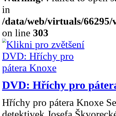
in
/data/web/virtuals/66295
on line
303
DVD: Hříchy pro páter
Hříchy pro pátera Knoxe Se
detektivek Josefa Škvorecké