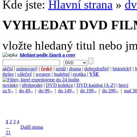
Kde jste:
Hlavní strana
»
dv
VYHLEDAT DVD FI
vložte hledaný titul nebo j
hledání podle žánrů a ceny
akční
|
animovaný
|
český
|
seriál
|
drama
|
dobrodružný
|
historický
|
h
thriler
|
válečný
|
western
|
hudební
|
erotika
|
VŠE
novinky
|
předprodej
|
DVD kolekce
|
DVD katalog [A-Z]
|
herci
za 9,-
|
do 49,-
|
do 99,-
|
do 149,-
|
do 199,-
|
do 299,-
|
nad 30
1
2
3
4
...
Další strana
21