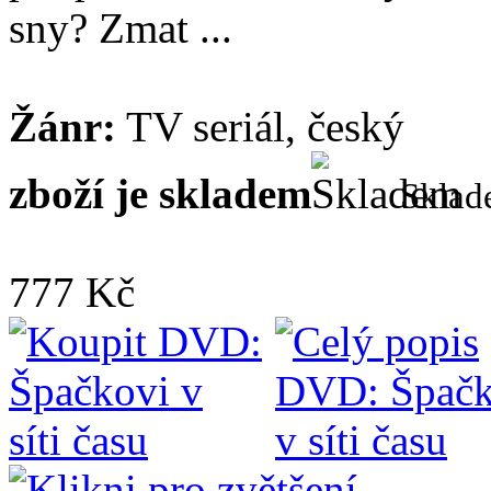
sny? Zmat ...
Žánr:
TV seriál, český
zboží je skladem
Skla
777 Kč