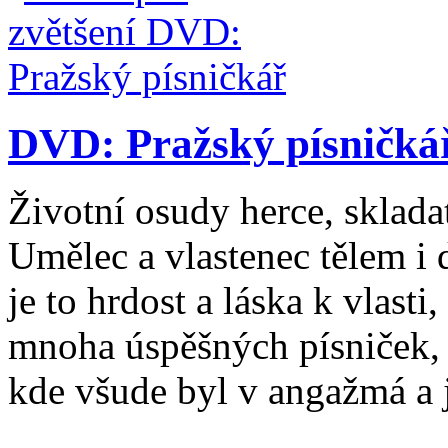
DVD: Pražský písničká
Životní osudy herce, skladat
Umělec a vlastenec tělem i 
je to hrdost a láska k vlasti
mnoha úspěšných písniček, k
kde všude byl v angažmá a 