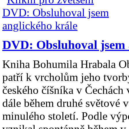
DVD: Obsluhoval jsem 
Kniha Bohumila Hrabala Ob
patří k vrcholům jeho tvorb
českého číšníka v Čechách
dále během druhé světové vá
minulého století. Podle vý
vznikal spontánně během v .