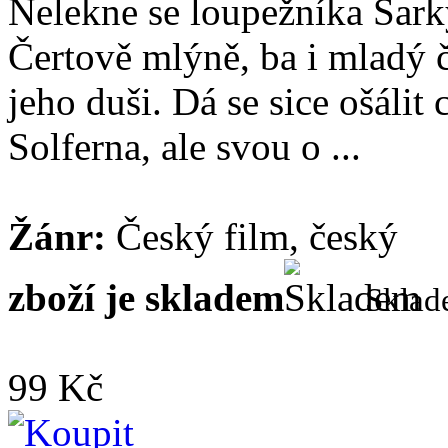
Nelekne se loupežníka Sarky
Čertově mlýně, ba i mladý č
jeho duši. Dá se sice ošáli
Solferna, ale svou o ...
Žánr:
Český film, český
zboží je skladem
Skla
99 Kč