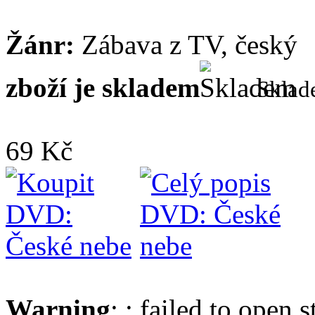
Žánr:
Zábava z TV, český
zboží je skladem
Skla
69 Kč
Warning
: : failed to open 