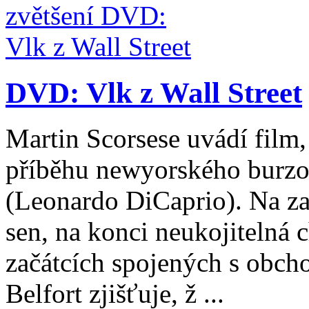
DVD: Vlk z Wall Street
Martin Scorsese uvádí film,
příběhu newyorského burzo
(Leonardo DiCaprio). Na zač
sen, na konci neukojitelná 
začátcích spojených s obc
Belfort zjišťuje, ž ...