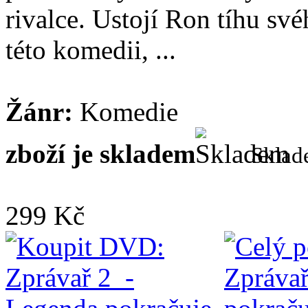
rivalce. Ustojí Ron tíhu sv
této komedii, ...
Žánr:
Komedie
zboží je skladem
Skla
299 Kč