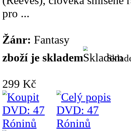
(Reeves), člověka smíšené 
pro ...
Žánr:
Fantasy
zboží je skladem
Skla
299 Kč