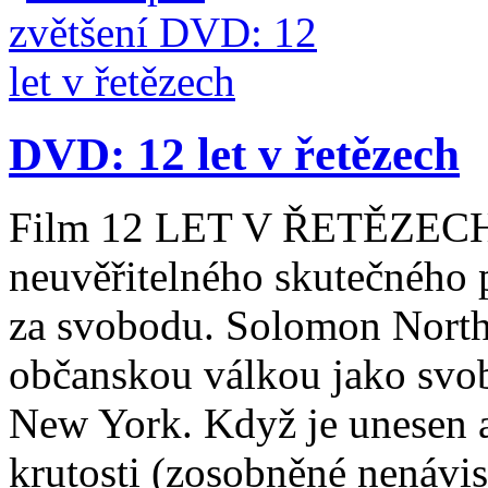
DVD: 12 let v řetězech
Film 12 LET V ŘETĚZECH 
neuvěřitelného skutečného př
za svobodu. Solomon Northu
občanskou válkou jako svob
New York. Když je unesen a 
krutosti (zosobněné nenávist