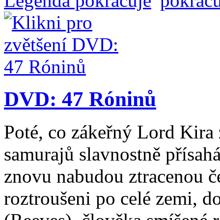
DVD: 47 Róninů
Poté, co zákeřný Lord Kira 
samurajů slavnostně přísahá
znovu nabudou ztracenou čes
roztroušeni po celé zemi, do