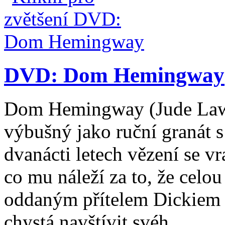
DVD: Dom Hemingway
Dom Hemingway (Jude Law) 
výbušný jako ruční granát 
dvanácti letech vězení se vr
co mu náleží za to, že celou
oddaným přítelem Dickiem 
chystá navštívit svéh ...