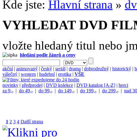
Kde jste:
Hlavní strana
»
dv
VYHLEDAT DVD FI
vložte hledaný titul nebo j
hledání podle žánrů a ceny
akční
|
animovaný
|
český
|
seriál
|
drama
|
dobrodružný
|
historický
|
h
válečný
|
western
|
hudební
|
erotika
|
VŠE
novinky
|
předprodej
|
DVD kolekce
|
DVD katalog [A-Z]
|
herci
za 9,-
|
do 49,-
|
do 99,-
|
do 149,-
|
do 199,-
|
do 299,-
|
nad 30
1
2
3
4
Další strana