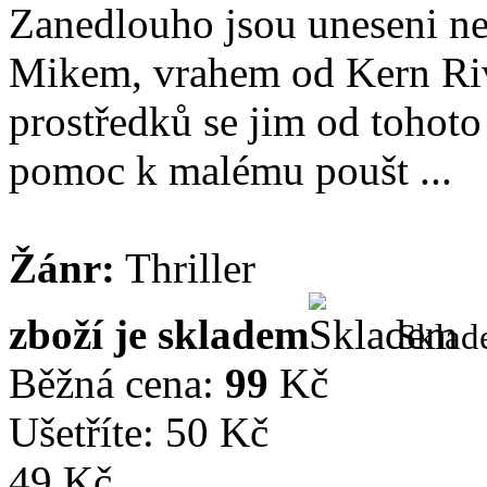
Zanedlouho jsou uneseni n
Mikem, vrahem od Kern Riv
prostředků se jim od tohoto
pomoc k malému poušt ...
Žánr:
Thriller
zboží je skladem
Skla
Běžná cena:
99
Kč
Ušetříte: 50 Kč
49 Kč