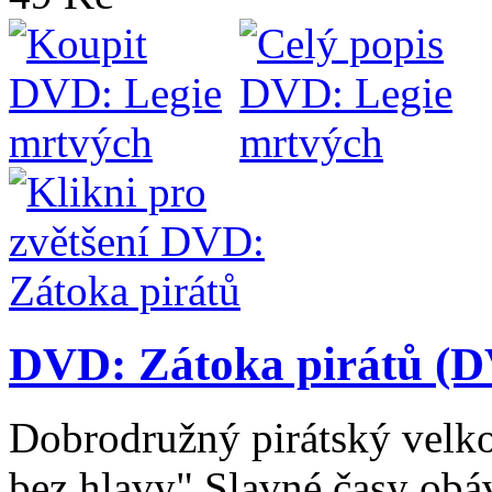
DVD: Zátoka pirátů (D
Dobrodružný pirátský velko
bez hlavy".Slavné časy obá