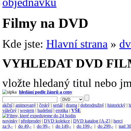
objednávku
Filmy na DVD
Kde jste:
Hlavní strana
»
dv
VYHLEDAT DVD FI
vložte hledaný titul nebo j
hledání podle žánrů a ceny
akční
|
animovaný
|
český
|
seriál
|
drama
|
dobrodružný
|
historický
|
h
válečný
|
western
|
hudební
|
erotika
|
VŠE
novinky
|
předprodej
|
DVD kolekce
|
DVD katalog [A-Z]
|
herci
za 9,-
|
do 49,-
|
do 99,-
|
do 149,-
|
do 199,-
|
do 299,-
|
nad 30