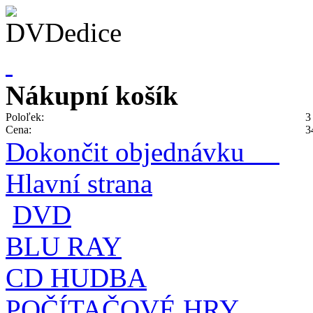
Nákupní košík
Poloľek:
3
Cena:
3
Dokončit objednávku
Hlavní strana
DVD
BLU RAY
CD HUDBA
POČÍTAČOVÉ HRY