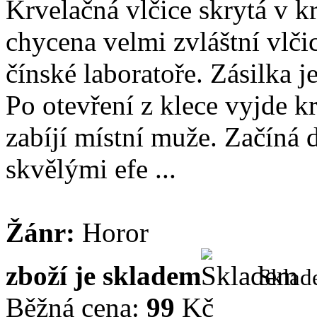
Krvelačná vlčice skrytá v 
chycena velmi zvláštní vlči
čínské laboratoře. Zásilka 
Po otevření z klece vyjde kr
zabíjí místní muže. Začíná
skvělými efe ...
Žánr:
Horor
zboží je skladem
Skla
Běžná cena:
99
Kč