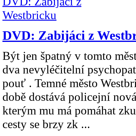
DVD: Zabijáci z Westbr
Být jen špatný v tomto městě
dva nevyléčitelní psychopat
pouť . Temné město Westbric
době dostává policejní nov
kterým mu má pomáhat zkuš
cesty se brzy zk ...