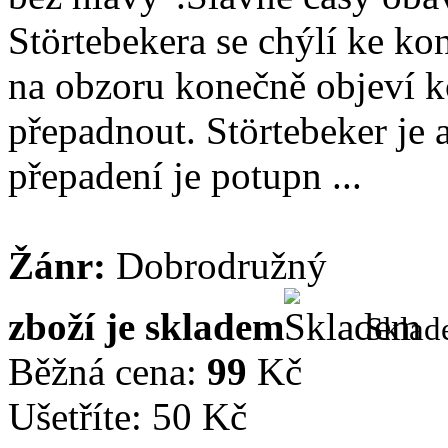
Störtebekera se chýlí ke ko
na obzoru konečně objeví k
přepadnout. Störtebeker je a
přepadení je potupn ...
Žánr:
Dobrodružný
zboží je skladem
Skla
Běžná cena:
99
Kč
Ušetříte: 50 Kč