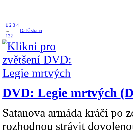
1
2
3
4
...
Další strana
122
DVD: Legie mrtvých (D
Satanova armáda kráčí po z
rozhodnou strávit dovolenou