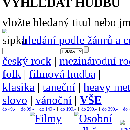
VYHLEDAT HUDBU
vložte hledaný titul nebo 
hledání podle žánrů a 
český rock
|
mezinárodní ro
folk
|
filmová hudba
|
klasika
|
taneční
|
heavy met
slovo
|
vánoční
|
VŠE
do 49,-
|
do 99,-
|
do 149,-
|
do 199,-
|
do 299,-
|
do 399,-
|
do 