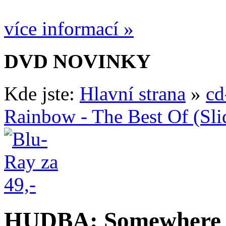
více informací »
DVD NOVINKY
Kde jste:
Hlavní strana
»
cd
Rainbow - The Best Of (Sli
HUDBA: Somewhere O