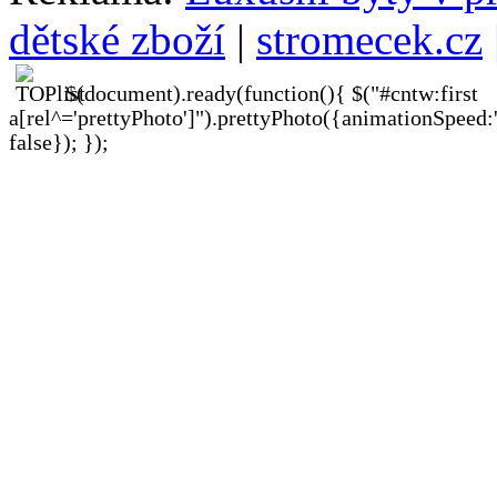
dětské zboží
|
stromecek.cz
$(document).ready(function(){ $("#cntw:first
a[rel^='prettyPhoto']").prettyPhoto({animationSpeed:
false}); });