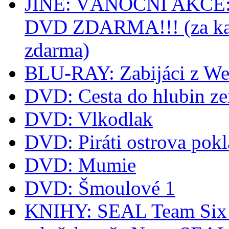
JINE: VÁNOČNÍ AKCE: k
DVD ZDARMA!!! (za kaž
zdarma)
BLU-RAY: Zabijáci z We
DVD: Cesta do hlubin z
DVD: Vlkodlak
DVD: Piráti ostrova pok
DVD: Mumie
DVD: Šmoulové 1
KNIHY: SEAL Team Six -