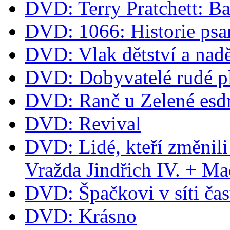
DVD: Terry Pratchett: B
DVD: 1066: Historie psa
DVD: Vlak dětství a nad
DVD: Dobyvatelé rudé p
DVD: Ranč u Zelené esd
DVD: Revival
DVD: Lidé, kteří změnili
Vražda Jindřich IV. + M
DVD: Špačkovi v síti ča
DVD: Krásno