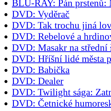
BLU-RAY: Pán prstenů: Ná
DVD: Vyděrač
DVD: Tak trochu jiná lov
DVD: Rebelové a hrdino
DVD: Masakr na střední 
DVD: Hříšní lidé města 
DVD: Babička
DVD: Dealer
DVD: Twilight sága: Zat
DVD: Četnické humoresk