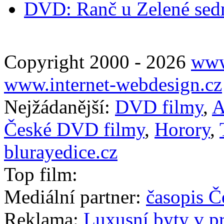
DVD: Ranč u Zelené se
Copyright 2000 - 2026
www
www.internet-webdesign.cz
Nejžádanější:
DVD filmy
,
A
České DVD filmy
,
Horory
,
blurayedice.cz
Top film:
Mediální partner:
časopis Č
Reklama:
Luxusní byty v p