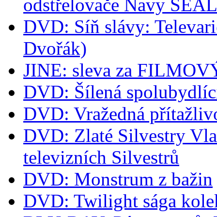
odstřelovače Navy SEA
DVD: Síň slávy: Televari
Dvořák)
JINE: sleva za FILM
DVD: Šílená spolubydlíc
DVD: Vražedná přítažliv
DVD: Zlaté Silvestry Vla
televizních Silvestrů
DVD: Monstrum z bažin
DVD: Twilight sága kol