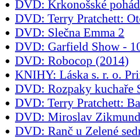
DVD: Krkonošské pohá
DVD: Terry Pratchett: O
DVD: Slečna Emma 2
DVD: Garfield Show - 
DVD: Robocop (2014)
KNIHY: Láska s. r. o. Pr
DVD: Rozpaky kuchaře 
DVD: Terry Pratchett: B
DVD: Miroslav Zikmund 
DVD: Ranč u Zelené sed