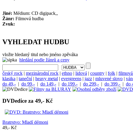
Jiné:
Médium: CD digipack,,
Žánr:
Filmová hudba
Zvuk:
VYHLEDAT HUDBU
vložte hledaný titul nebo jméno zpěváka
hledání podle žánrů a ceny
český rock
|
mezinárodní rock
|
ethno
|
lidová
|
country
|
folk
|
filmová
klasika
|
taneční
|
heavy metal
|
evergreens
|
jazz
|
mluvené slovo
|
ván
do 49,-
|
do 99,-
|
do 149,-
|
do 199,-
|
do 299,-
|
do 399,-
|
do 
DVDedice za 49,- Kč
Bratrstvo: Mladí démoni
49,- Kč