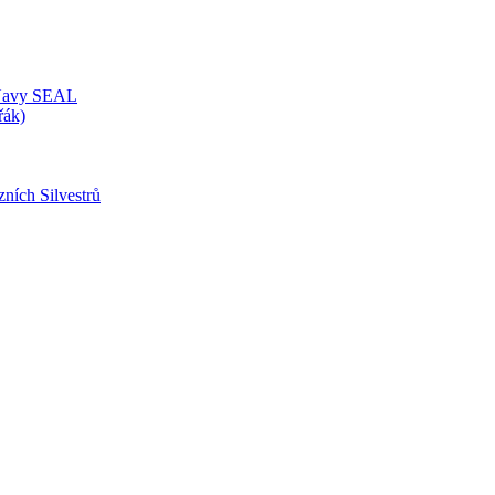
 Navy SEAL
řák)
zních Silvestrů