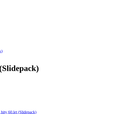
k)
(Slidepack)