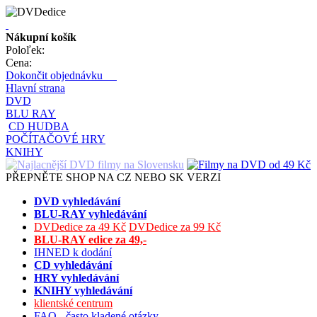
Nákupní košík
Poloľek:
Cena:
Dokončit objednávku
Hlavní strana
DVD
BLU RAY
CD HUDBA
POČÍTAČOVÉ HRY
KNIHY
PŘEPNĚTE SHOP NA CZ NEBO SK VERZI
DVD vyhledávání
BLU-RAY vyhledávání
DVDedice za 49 Kč
DVDedice za 99 Kč
BLU-RAY edice za 49,-
IHNED k dodání
CD vyhledávání
HRY vyhledávání
KNIHY vyhledávání
klientské centrum
FAQ - často kladené otázky