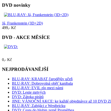
DVD novinky
Já, Frankenstein (3D+2D)
499,- Kč
DVD - AKCE MĚSÍCE
0,- Kč
NEJPRODÁVANĚJŠÍ
BLU-RAY: KRABAT čarodějův učeň
BLU-RAY: Dobrovolná oběť kanibala
BLU-RAY: EVIL zlo mezi námi
DVD: Legie mrtvých
DVD: Zátoka pirátů
JINE: VÁNOČNÍ AKCE: ke každé objednávce až 10 DVD ZDA
BLU-RAY: Zabijáci z Westbricku
DVD: Cesta do hlubin země Prométhea