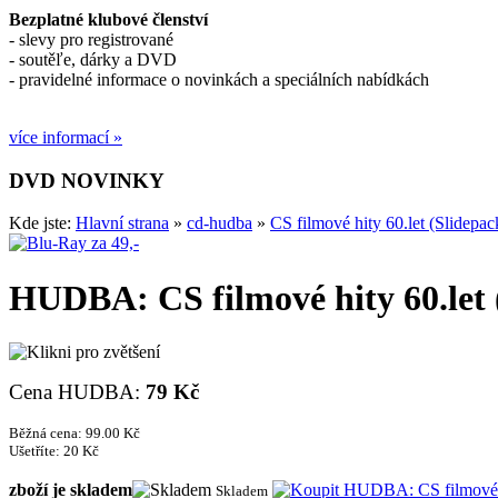
Bezplatné klubové členství
- slevy pro registrované
- soutěľe, dárky a DVD
- pravidelné informace o novinkách a speciálních nabídkách
více informací »
DVD NOVINKY
Kde jste:
Hlavní strana
»
cd-hudba
»
CS filmové hity 60.let (Slidepac
HUDBA: CS filmové hity 60.let 
Cena HUDBA:
79 Kč
Běžná cena: 99.00 Kč
Ušetříte: 20 Kč
zboží je skladem
Skladem