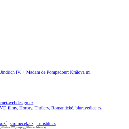
a Jindřich IV. + Madam de Pompadour: Králova mi
rnet-webdesign.cz
VD filmy
,
Horory
,
Thrilery
,
Romantické
,
blurayedice.cz
boží
|
stromecek.cz
|
Turistik.cz
,slideshow:2000, autoplay_slideshow: false}); });