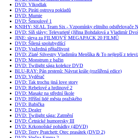
DVD: Vlkodlak
DVD: Piráti ostrova pokladů
DVD: Mumie
DVD: Šmoulové 1
KNIHY: SEAL Team Six - Vzpomínky elitního odstřelovače
DVD: Síň slávy: Televarieté (Jiřina Bohdalová a Vladimír Dvo
JINE: sleva za FILMOVÝ MEGAPACK 20 FILMŮ
DVD: Šílená spolubydlící
DVD: Vražedná přítažlivost
DVD: Zlaté Silvestry Vladimíra Menšíka & To nejlepší z televi
DVD: Monstrum z bažin
DVD: Twilight sága kolekce DVD
BLU-RAY: Pán prstenů: Návrat krále (rozšířená edice)
DVD: Vyděrač
DVD: Tak trochu jiná love story
DVD: Rebelové a hrdinové 2
DVD: Masakr na střední škole
DVD: Hříšní lidé města pražského
DVD: Babička
DVD: Dealer
DVD: Twilight sága: Zatmění
DVD: Četnické humoresky III
DVD: Krkonošské pohádky (4DVD)
DVD: Terry Pratchett: Otec prasátek (DVD 2)
DVD: Slečna Emma 2