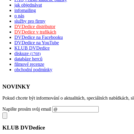
jak objednávat
infomailing
o nás
služby pro firmy
DVDedice distributor
DVDedice v trafikách
DVDedice na Facebooku
DVDedice na YouTube
KLUB DVDedice
diskuze
(1768)
databáze herců
filmové recenze
obchodní podmínky
NOVINKY
Pokud chcete být informování o aktualitách, speciálních nabídkách, 
Napište prosím svůj email
KLUB DVDedice