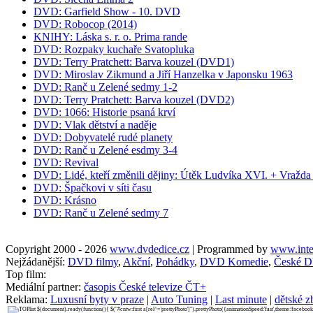
DVD: Garfield Show - 10. DVD
DVD: Robocop (2014)
KNIHY: Láska s. r. o. Prima rande
DVD: Rozpaky kuchaře Svatopluka
DVD: Terry Pratchett: Barva kouzel (DVD1)
DVD: Miroslav Zikmund a Jiří Hanzelka v Japonsku 1963
DVD: Ranč u Zelené sedmy 1-2
DVD: Terry Pratchett: Barva kouzel (DVD2)
DVD: 1066: Historie psaná krví
DVD: Vlak dětství a naděje
DVD: Dobyvatelé rudé planety
DVD: Ranč u Zelené esdmy 3-4
DVD: Revival
DVD: Lidé, kteří změnili dějiny: Útěk Ludvíka XVI. + Vražd
DVD: Špačkovi v síti času
DVD: Krásno
DVD: Ranč u Zelené sedmy 7
Copyright 2000 - 2026
www.dvdedice.cz
| Programmed by
www.inte
Nejžádanější:
DVD filmy
,
Akční
,
Pohádky
,
DVD Komedie
,
České D
Top film:
Mediální partner:
časopis České televize ČT+
Reklama:
Luxusní byty v praze
|
Auto Tuning
|
Last minute
|
dětské z
$(document).ready(function(){ $("#cntw:first a[rel^='prettyPhoto']").prettyPhoto({animationSpeed:'fast',theme:'facebook'