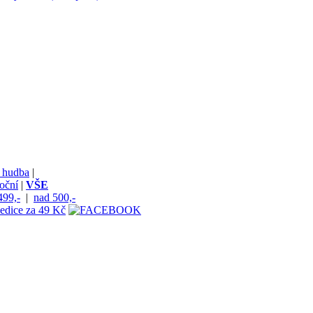
 hudba
|
oční
|
VŠE
499,-
|
nad 500,-