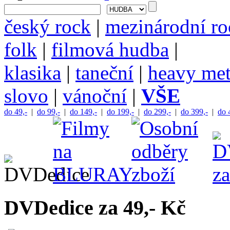
český rock
|
mezinárodní ro
folk
|
filmová hudba
|
klasika
|
taneční
|
heavy met
slovo
|
vánoční
|
VŠE
do 49,-
|
do 99,-
|
do 149,-
|
do 199,-
|
do 299,-
|
do 399,-
|
do 
DVDedice za 49,- Kč