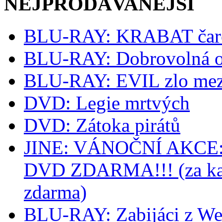
NEJPRODÁVANĚJŠÍ
BLU-RAY: KRABAT čaro
BLU-RAY: Dobrovolná o
BLU-RAY: EVIL zlo mez
DVD: Legie mrtvých
DVD: Zátoka pirátů
JINE: VÁNOČNÍ AKCE: k
DVD ZDARMA!!! (za kaž
zdarma)
BLU-RAY: Zabijáci z We