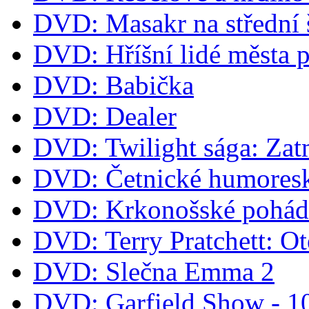
DVD: Masakr na střední 
DVD: Hříšní lidé města 
DVD: Babička
DVD: Dealer
DVD: Twilight sága: Zat
DVD: Četnické humoresk
DVD: Krkonošské pohá
DVD: Terry Pratchett: O
DVD: Slečna Emma 2
DVD: Garfield Show - 