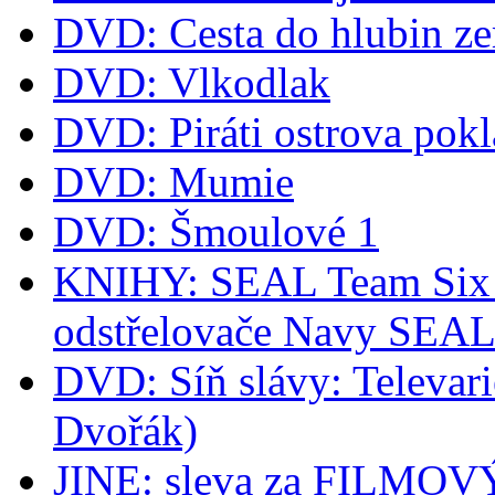
DVD: Cesta do hlubin z
DVD: Vlkodlak
DVD: Piráti ostrova pok
DVD: Mumie
DVD: Šmoulové 1
KNIHY: SEAL Team Six -
odstřelovače Navy SEA
DVD: Síň slávy: Televari
Dvořák)
JINE: sleva za FILM