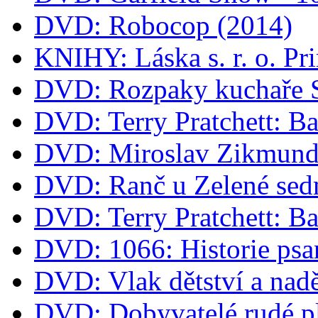
DVD: Robocop (2014)
KNIHY: Láska s. r. o. Pr
DVD: Rozpaky kuchaře 
DVD: Terry Pratchett: B
DVD: Miroslav Zikmund 
DVD: Ranč u Zelené sed
DVD: Terry Pratchett: B
DVD: 1066: Historie psa
DVD: Vlak dětství a nad
DVD: Dobyvatelé rudé p