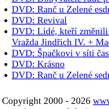
DVD: Ranč u Zelené esd
DVD: Revival
DVD: Lidé, kteří změnili
Vražda Jindřich IV. + M
DVD: Špačkovi v síti ča
DVD: Krásno
DVD: Ranč u Zelené se
Copyright 2000 - 2026
www