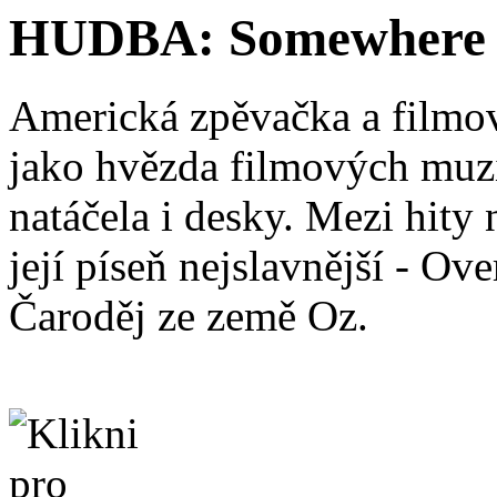
HUDBA: Somewhere 
Americká zpěvačka a filmov
jako hvězda filmových muzi
natáčela i desky. Mezi hit
její píseň nejslavnější - O
Čaroděj ze země Oz.