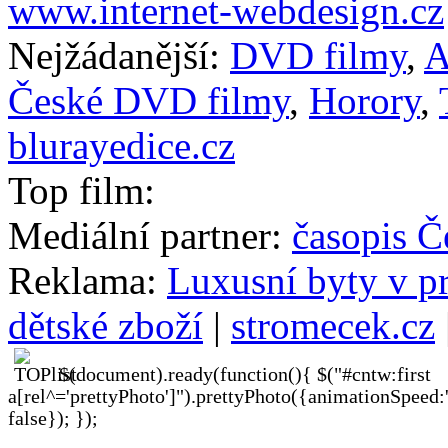
www.internet-webdesign.cz
Nejžádanější:
DVD filmy
,
A
České DVD filmy
,
Horory
,
blurayedice.cz
Top film:
Mediální partner:
časopis Č
Reklama:
Luxusní byty v p
dětské zboží
|
stromecek.cz
$(document).ready(function(){ $("#cntw:first
a[rel^='prettyPhoto']").prettyPhoto({animationSpeed:
false}); });