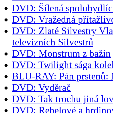
DVD: Šílená spolubydlíc
DVD: Vražedná přítažliv
DVD: Zlaté Silvestry Vla
televizních Silvestrů
DVD: Monstrum z bažin
DVD: Twilight sága kol
BLU-RAY: Pán prstenů: Ná
DVD: Vyděrač
DVD: Tak trochu jiná lov
DVD: Rebelové a hrdino