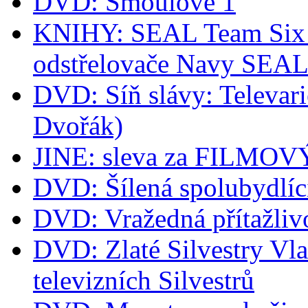
DVD: Šmoulové 1
KNIHY: SEAL Team Six -
odstřelovače Navy SEA
DVD: Síň slávy: Televari
Dvořák)
JINE: sleva za FILM
DVD: Šílená spolubydlíc
DVD: Vražedná přítažliv
DVD: Zlaté Silvestry Vla
televizních Silvestrů