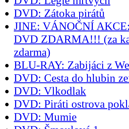
DVD: Legie mrtvých
DVD: Zátoka pirátů
JINE: VÁNOČNÍ AKCE: k
DVD ZDARMA!!! (za kaž
zdarma)
BLU-RAY: Zabijáci z We
DVD: Cesta do hlubin z
DVD: Vlkodlak
DVD: Piráti ostrova pok
DVD: Mumie