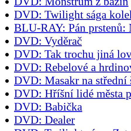
DVD: Monstrum z bažin
DVD: Twilight sága kol
BLU-RAY: Pán prstenů: Ná
DVD: Vyděrač
DVD: Tak trochu jiná lov
DVD: Rebelové a hrdino
DVD: Masakr na střední 
DVD: Hříšní lidé města 
DVD: Babička
DVD: Dealer