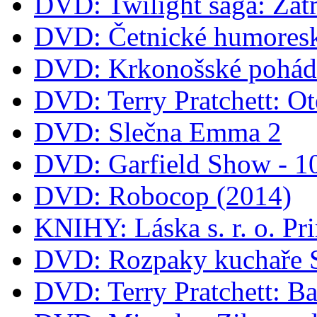
DVD: Twilight sága: Zat
DVD: Četnické humoresk
DVD: Krkonošské pohá
DVD: Terry Pratchett: O
DVD: Slečna Emma 2
DVD: Garfield Show - 
DVD: Robocop (2014)
KNIHY: Láska s. r. o. Pr
DVD: Rozpaky kuchaře 
DVD: Terry Pratchett: B