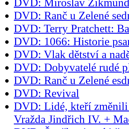
DVD: Miroslav Zikmund 
DVD: Ranč u Zelené sed
DVD: Terry Pratchett: B
DVD: 1066: Historie psa
DVD: Vlak dětství a nad
DVD: Dobyvatelé rudé p
DVD: Ranč u Zelené esd
DVD: Revival
DVD: Lidé, kteří změnili
Vražda Jindřich IV. + M