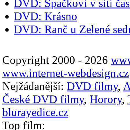
DVD: Špačkovi v síti ča
DVD: Krásno
DVD: Ranč u Zelené se
Copyright 2000 - 2026
www
www.internet-webdesign.cz
Nejžádanější:
DVD filmy
,
A
České DVD filmy
,
Horory
,
blurayedice.cz
Top film: