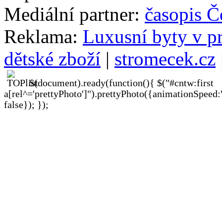
Mediální partner:
časopis Č
Reklama:
Luxusní byty v p
dětské zboží
|
stromecek.cz
$(document).ready(function(){ $("#cntw:first
a[rel^='prettyPhoto']").prettyPhoto({animationSpeed:
false}); });