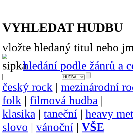
VYHLEDAT HUDBU
vložte hledaný titul nebo 
hledání podle žánrů a 
český rock
|
mezinárodní ro
folk
|
filmová hudba
|
klasika
|
taneční
|
heavy met
slovo
|
vánoční
|
VŠE