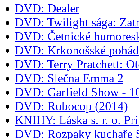
DVD: Dealer
DVD: Twilight sága: Zat
DVD: Četnické humoresk
DVD: Krkonošské pohá
DVD: Terry Pratchett: O
DVD: Slečna Emma 2
DVD: Garfield Show - 
DVD: Robocop (2014)
KNIHY: Láska s. r. o. Pr
DVD: Rozpaky kuchaře 