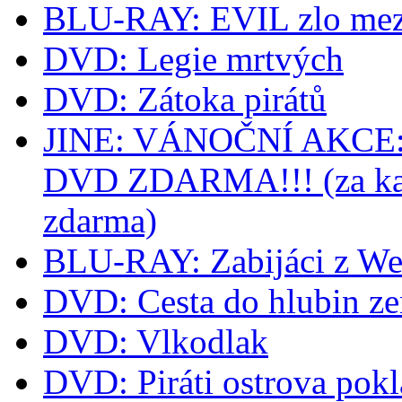
BLU-RAY: EVIL zlo mez
DVD: Legie mrtvých
DVD: Zátoka pirátů
JINE: VÁNOČNÍ AKCE: k
DVD ZDARMA!!! (za kaž
zdarma)
BLU-RAY: Zabijáci z We
DVD: Cesta do hlubin z
DVD: Vlkodlak
DVD: Piráti ostrova pok