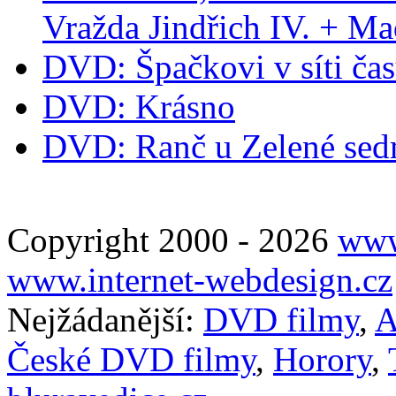
Vražda Jindřich IV. + M
DVD: Špačkovi v síti ča
DVD: Krásno
DVD: Ranč u Zelené se
Copyright 2000 - 2026
www
www.internet-webdesign.cz
Nejžádanější:
DVD filmy
,
A
České DVD filmy
,
Horory
,