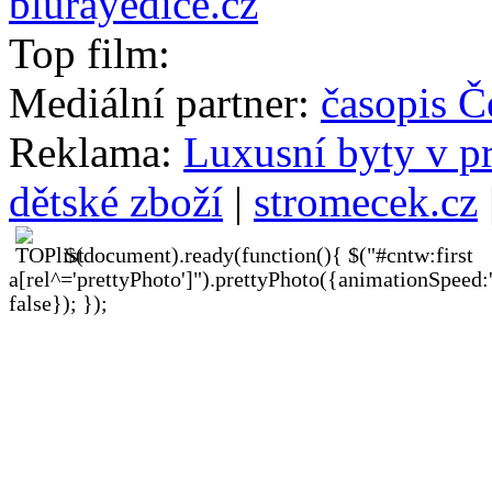
blurayedice.cz
Top film:
Mediální partner:
časopis Č
Reklama:
Luxusní byty v p
dětské zboží
|
stromecek.cz
$(document).ready(function(){ $("#cntw:first
a[rel^='prettyPhoto']").prettyPhoto({animationSpeed:
false}); });