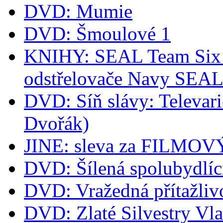
DVD: Mumie
DVD: Šmoulové 1
KNIHY: SEAL Team Six -
odstřelovače Navy SEA
DVD: Síň slávy: Televari
Dvořák)
JINE: sleva za FILM
DVD: Šílená spolubydlíc
DVD: Vražedná přítažliv
DVD: Zlaté Silvestry Vla