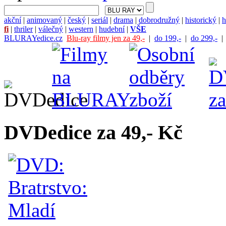
akční
|
animovaný
|
český
|
seriál
|
drama
|
dobrodružný
|
historický
|
h
fi
|
thriler
|
válečný
|
western
|
hudební
|
VŠE
BLURAYedice.cz
Blu-ray filmy jen za 49,-
|
do 199,-
|
do 299,-
DVDedice za 49,- Kč