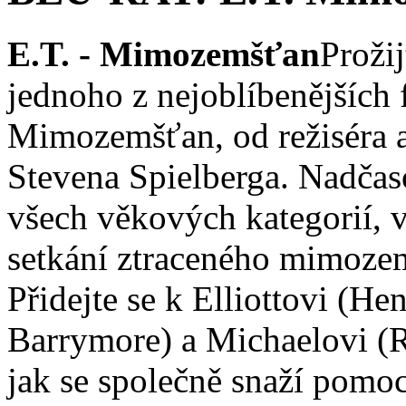
E.T. - Mimozemšťan
Proži
jednoho z nejoblíbenějších 
Mimozemšťan, od režiséra 
Stevena Spielberga. Nadčas
všech věkových kategorií,
setkání ztraceného mimozem
Přidejte se k Elliottovi (H
Barrymore) a Michaelovi (R
jak se společně snaží pomo