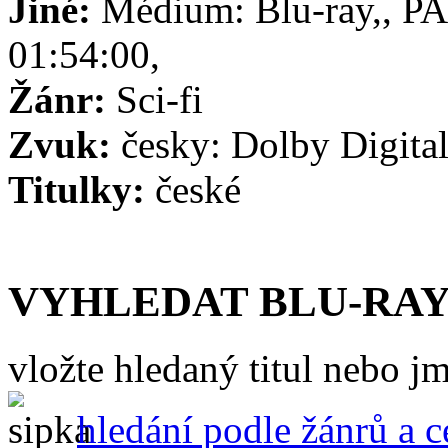
Jiné:
Médium: Blu-ray,, PAL
01:54:00,
Žánr:
Sci-fi
Zvuk:
česky: Dolby Digital
Titulky:
české
VYHLEDAT BLU-RAY
vložte hledaný titul nebo j
hledání podle žánrů a 