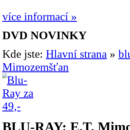
více informací »
DVD NOVINKY
Kde jste:
Hlavní strana
»
bl
Mimozemšťan
BLU-RAY: E.T. Mim