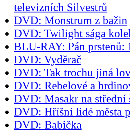
televizních Silvestrů
DVD: Monstrum z bažin
DVD: Twilight sága kol
BLU-RAY: Pán prstenů: Ná
DVD: Vyděrač
DVD: Tak trochu jiná lov
DVD: Rebelové a hrdino
DVD: Masakr na střední 
DVD: Hříšní lidé města 
DVD: Babička