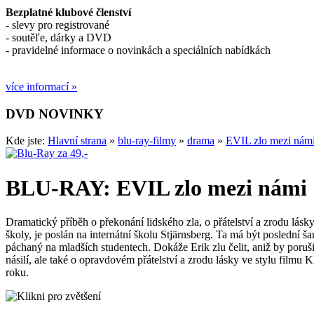
Bezplatné klubové členství
- slevy pro registrované
- soutěľe, dárky a DVD
- pravidelné informace o novinkách a speciálních nabídkách
více informací »
DVD NOVINKY
Kde jste:
Hlavní strana
»
blu-ray-filmy
»
drama
»
EVIL zlo mezi nám
BLU-RAY: EVIL zlo mezi námi
Dramatický příběh o překonání lidského zla, o přátelství a zrodu lásky.
školy, je poslán na internátní školu Stjärnsberg. Ta má být poslední šan
páchaný na mladších studentech. Dokáže Erik zlu čelit, aniž by poruš
násilí, ale také o opravdovém přátelství a zrodu lásky ve stylu filmu
roku.