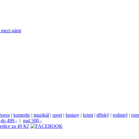
horor
|
komedie
|
muzikál
|
sport
|
fantasy
|
krimi
|
dětský
|
rodinný
|
rom
|
do 499,-
|
nad 500,-