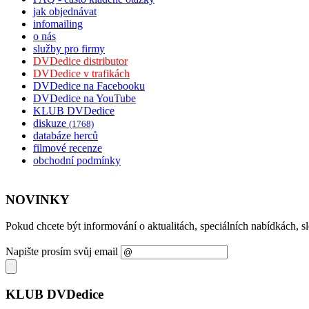
jak objednávat
infomailing
o nás
služby pro firmy
DVDedice distributor
DVDedice v trafikách
DVDedice na Facebooku
DVDedice na YouTube
KLUB DVDedice
diskuze
(1768)
databáze herců
filmové recenze
obchodní podmínky
NOVINKY
Pokud chcete být informování o aktualitách, speciálních nabídkách, 
Napište prosím svůj email
KLUB DVDedice