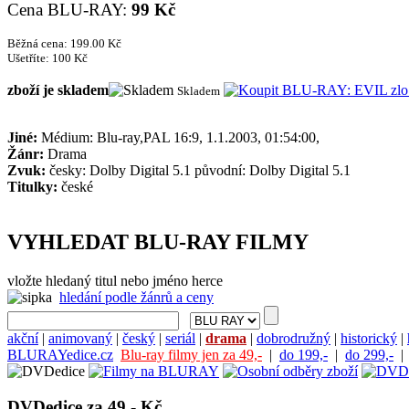
Cena BLU-RAY:
99 Kč
Běžná cena: 199.00 Kč
Ušetříte: 100 Kč
zboží je skladem
Skladem
Jiné:
Médium: Blu-ray,PAL 16:9, 1.1.2003, 01:54:00,
Žánr:
Drama
Zvuk:
česky: Dolby Digital 5.1 původní: Dolby Digital 5.1
Titulky:
české
VYHLEDAT BLU-RAY FILMY
vložte hledaný titul nebo jméno herce
hledání podle žánrů a ceny
akční
|
animovaný
|
český
|
seriál
|
drama
|
dobrodružný
|
historický
|
BLURAYedice.cz
Blu-ray filmy jen za 49,-
|
do 199,-
|
do 299,-
DVDedice za 49,- Kč