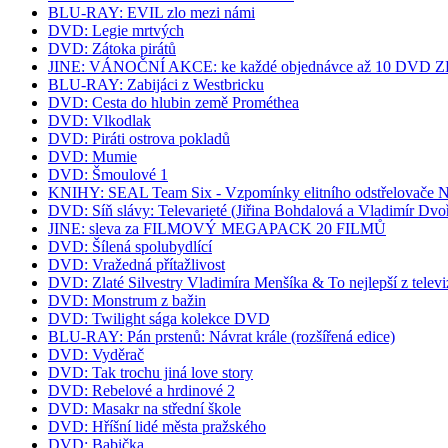
BLU-RAY: EVIL zlo mezi námi
DVD: Legie mrtvých
DVD: Zátoka pirátů
JINE: VÁNOČNÍ AKCE: ke každé objednávce až 10 DVD ZDA
BLU-RAY: Zabijáci z Westbricku
DVD: Cesta do hlubin země Prométhea
DVD: Vlkodlak
DVD: Piráti ostrova pokladů
DVD: Mumie
DVD: Šmoulové 1
KNIHY: SEAL Team Six - Vzpomínky elitního odstřelovače
DVD: Síň slávy: Televarieté (Jiřina Bohdalová a Vladimír Dvo
JINE: sleva za FILMOVÝ MEGAPACK 20 FILMŮ
DVD: Šílená spolubydlící
DVD: Vražedná přítažlivost
DVD: Zlaté Silvestry Vladimíra Menšíka & To nejlepší z televi
DVD: Monstrum z bažin
DVD: Twilight sága kolekce DVD
BLU-RAY: Pán prstenů: Návrat krále (rozšířená edice)
DVD: Vyděrač
DVD: Tak trochu jiná love story
DVD: Rebelové a hrdinové 2
DVD: Masakr na střední škole
DVD: Hříšní lidé města pražského
DVD: Babička