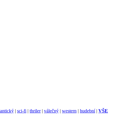
antický
|
sci-fi
|
thriler
|
válečný
|
western
|
hudební
|
VŠE