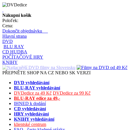
Nákupní košík
Poloľek:
Cena:
Dokončit objednávku
Hlavní strana
DVD
BLU RAY
CD HUDBA
POČÍTAČOVÉ HRY
KNIHY
PŘEPNĚTE SHOP NA CZ NEBO SK VERZI
DVD vyhledávání
BLU-RAY vyhledávání
DVDedice za 49 Kč
DVDedice za 99 Kč
BLU-RAY edice za 49,-
IHNED k dodání
CD vyhledávání
HRY vyhledávání
KNIHY vyhledávání
klientské centrum
FAQ - často kladené otázky