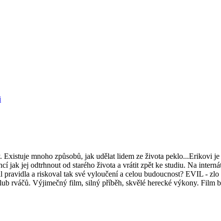
i
 Existuje mnoho způsobů, jak udělat lidem ze života peklo...Erikovi je 1
cí jak jej odtrhnout od starého života a vrátit zpět ke studiu. Na intern
il pravidla a riskoval tak své vyloučení a celou budoucnost? EVIL - z
 Klub rváčů. Výjimečný film, silný příběh, skvělé herecké výkony. Film