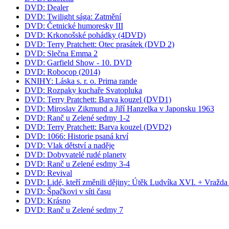
DVD: Dealer
DVD: Twilight sága: Zatmění
DVD: Četnické humoresky III
DVD: Krkonošské pohádky (4DVD)
DVD: Terry Pratchett: Otec prasátek (DVD 2)
DVD: Slečna Emma 2
DVD: Garfield Show - 10. DVD
DVD: Robocop (2014)
KNIHY: Láska s. r. o. Prima rande
DVD: Rozpaky kuchaře Svatopluka
DVD: Terry Pratchett: Barva kouzel (DVD1)
DVD: Miroslav Zikmund a Jiří Hanzelka v Japonsku 1963
DVD: Ranč u Zelené sedmy 1-2
DVD: Terry Pratchett: Barva kouzel (DVD2)
DVD: 1066: Historie psaná krví
DVD: Vlak dětství a naděje
DVD: Dobyvatelé rudé planety
DVD: Ranč u Zelené esdmy 3-4
DVD: Revival
DVD: Lidé, kteří změnili dějiny: Útěk Ludvíka XVI. + Vražd
DVD: Špačkovi v síti času
DVD: Krásno
DVD: Ranč u Zelené sedmy 7