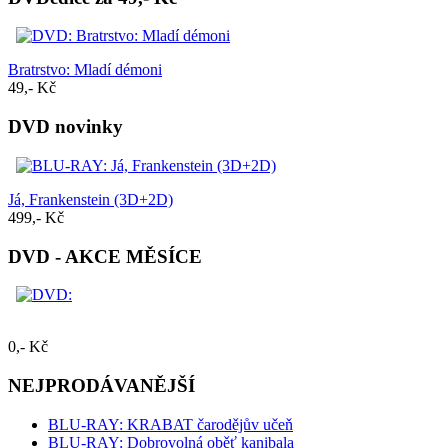
Bratrstvo: Mladí démoni
49,- Kč
DVD novinky
Já, Frankenstein (3D+2D)
499,- Kč
DVD - AKCE MĚSÍCE
0,- Kč
NEJPRODÁVANĚJŠÍ
BLU-RAY: KRABAT čarodějův učeň
BLU-RAY: Dobrovolná oběť kanibala