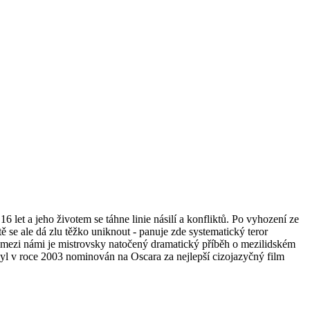
6 let a jeho životem se táhne linie násilí a konfliktů. Po vyhození ze
átě se ale dá zlu těžko uniknout - panuje zde systematický teror
lo mezi námi je mistrovsky natočený dramatický příběh o mezilidském
 byl v roce 2003 nominován na Oscara za nejlepší cizojazyčný film