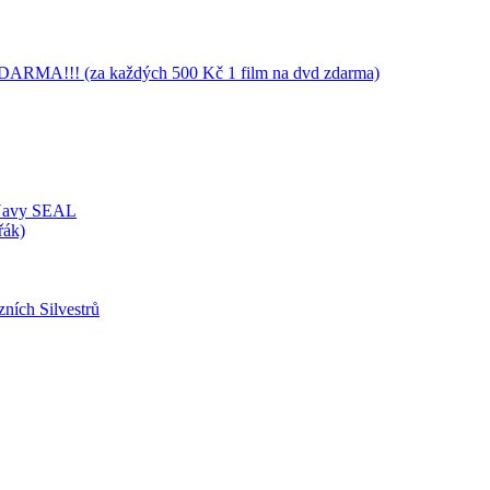
RMA!!! (za každých 500 Kč 1 film na dvd zdarma)
 Navy SEAL
řák)
zních Silvestrů