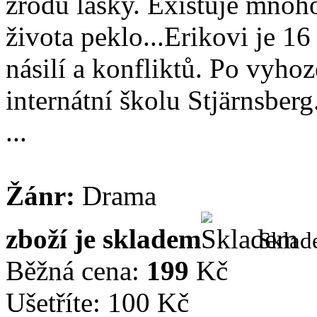
zrodu lásky. Existuje mnoho
života peklo...Erikovi je 16 
násilí a konfliktů. Po vyhoz
internátní školu Stjärnsberg
...
Žánr:
Drama
zboží je skladem
Skla
Běžná cena:
199
Kč
Ušetříte: 100 Kč