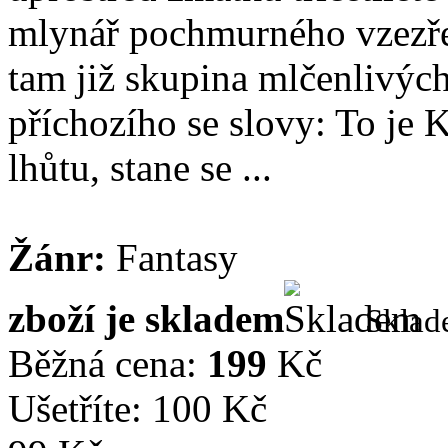
mlynář pochmurného vzezře
tam již skupina mlčenlivých
příchozího se slovy: To je 
lhůtu, stane se ...
Žánr:
Fantasy
zboží je skladem
Skla
Běžná cena:
199
Kč
Ušetříte: 100 Kč