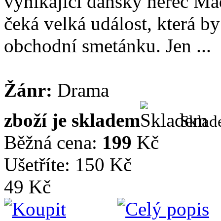
vynikající dánský herec M
čeká velká událost, která by
obchodní smetánku. Jen ...
Žánr:
Drama
zboží je skladem
Skla
Běžná cena:
199
Kč
Ušetříte: 150 Kč
49 Kč