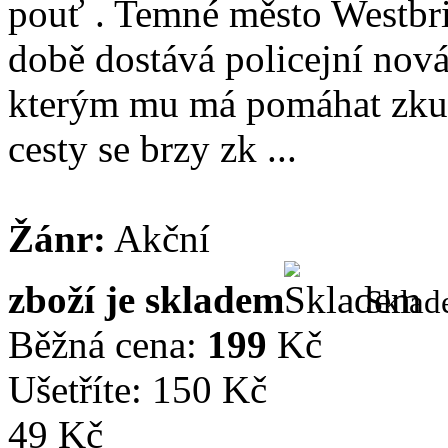
pouť . Temné město Westbric
době dostává policejní nov
kterým mu má pomáhat zkuš
cesty se brzy zk ...
Žánr:
Akční
zboží je skladem
Skla
Běžná cena:
199
Kč
Ušetříte: 150 Kč
49 Kč