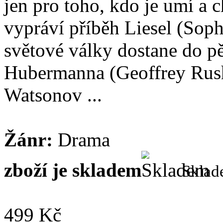
jen pro toho, kdo je umí a 
vypráví příběh Liesel (Soph
světové války dostane do p
Hubermanna (Geoffrey Rush
Watsonov ...
Žánr:
Drama
zboží je skladem
Skla
499 Kč