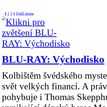
1
2
3
4
Další strana
BLU-RAY: Východisko
Kolbištěm švédského myster
svět velkých financí. A prá
pohybuje i Thomas Skepphul