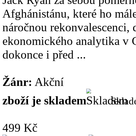
Afghánistánu, které ho mál
náročnou rekonvalescenci, 
ekonomického analytika v 
dokonce i před ...
Žánr:
Akční
zboží je skladem
Skla
499 Kč