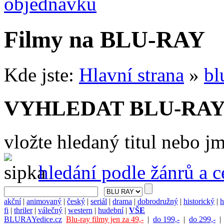
objednávku
Filmy na BLU-RAY
Kde jste:
Hlavní strana
»
bl
VYHLEDAT BLU-RAY
vložte hledaný titul nebo j
hledání podle žánrů a 
akční
|
animovaný
|
český
|
seriál
|
drama
|
dobrodružný
|
historický
|
h
fi
|
thriler
|
válečný
|
western
|
hudební
|
VŠE
BLURAYedice.cz
Blu-ray filmy jen za 49,-
|
do 199,-
|
do 299,-