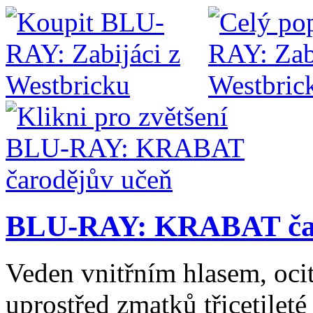
BLU-RAY: KRABAT čar
Veden vnitřním hlasem, ocitá
uprostřed zmatků třicetilet