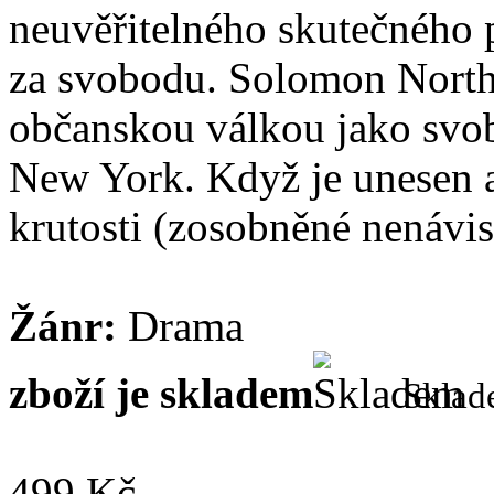
neuvěřitelného skutečného př
za svobodu. Solomon Northu
občanskou válkou jako svob
New York. Když je unesen a 
krutosti (zosobněné nenávist
Žánr:
Drama
zboží je skladem
Skla
499 Kč