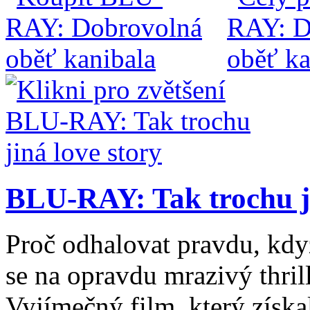
BLU-RAY: Tak trochu ji
Proč odhalovat pravdu, když 
se na opravdu mrazivý thril
Vyjímečný film, který získ