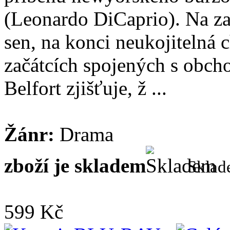
(Leonardo DiCaprio). Na zač
sen, na konci neukojitelná 
začátcích spojených s obc
Belfort zjišťuje, ž ...
Žánr:
Drama
zboží je skladem
Skla
599 Kč