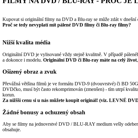
FILMY NA DVD / BLU-RAY - PROČ JE 
Kupovat si originální filmy na DVD a Blu-ray se může zdát v dnešní
Proč se tedy nevyplatí mít pálené DVD filmy či Blu-ray filmy?
Nižší kvalita média
Originální DVD je vylisované vždy stejně kvalitně. V případě pálen
a dokonce i modelu.
Originální DVD či Blu-ray máte na celý život
Ošizený obraz a zvuk
Převážná většina filmů je ve formátu DVD-9 (dvouvrstvé) či BD 50GB
DVDčko, musí být často rekomprimován (zmenšen) - tím utrpí kvalita 
korun.
Za nižšší cenu si u nás můžete koupit originál! (viz. LEVNÉ DVD
Žádné bonusy a ochuzený obsah
Aby se filmy na jednovrstvé DVD / BLU-RAY medium vešly odebere se 
obsahuje.