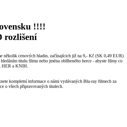
ovensku !!!!
 rozlišení
 několik cenových hladin, začínajícich již na 9,- Kč (SK 0,49 EUR)
ledáním titulu filmu nebo jména oblíbeného herce - abyste filmy co
CD, HER a KNIH.
nete kompletní informace o námi vydávaných Blu-ray filmech za
ace o všech připravovaných titulech.