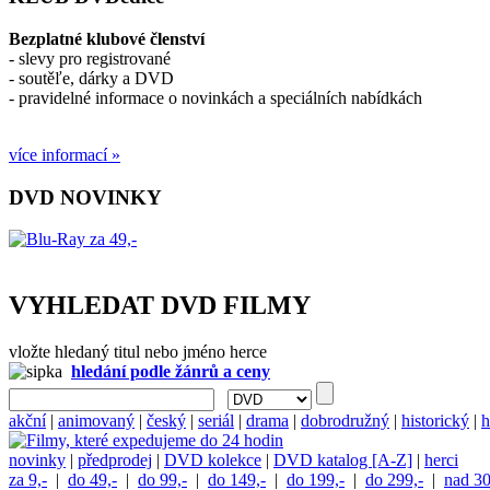
Bezplatné klubové členství
- slevy pro registrované
- soutěľe, dárky a DVD
- pravidelné informace o novinkách a speciálních nabídkách
více informací »
DVD NOVINKY
VYHLEDAT DVD FILMY
vložte hledaný titul nebo jméno herce
hledání podle žánrů a ceny
akční
|
animovaný
|
český
|
seriál
|
drama
|
dobrodružný
|
historický
|
h
novinky
|
předprodej
|
DVD kolekce
|
DVD katalog [A-Z]
|
herci
za 9,-
|
do 49,-
|
do 99,-
|
do 149,-
|
do 199,-
|
do 299,-
|
nad 30