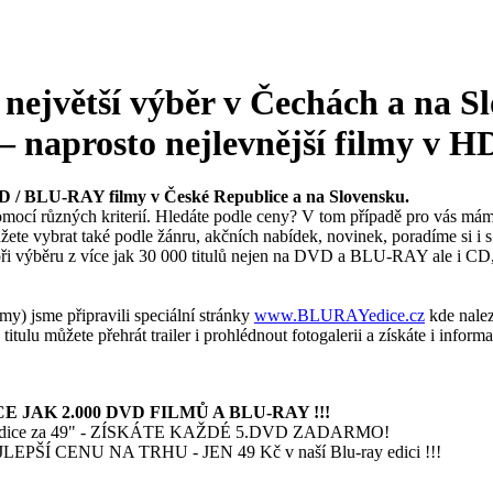
největší výběr v Čechách a na Sl
– naprosto nejlevnější filmy v HD
VD / BLU-RAY filmy v České Republice a na Slovensku.
ocí různých kriterií. Hledáte podle ceny? V tom případě pro vás máme
vybrat také podle žánru, akčních nabídek, novinek, poradíme si i s h
to při výběru z více jak 30 000 titulů nejen na DVD a BLU-RAY ale i 
y) jsme připravili speciální stránky
www.BLURAYedice.cz
kde nalez
ulu můžete přehrát trailer i prohlédnout fotogalerii a získáte i inform
E JAK 2.000 DVD FILMŮ A BLU-RAY !!!
ce za 49" - ZÍSKÁTE KAŽDÉ 5.DVD ZADARMO!
 CENU NA TRHU - JEN 49 Kč v naší Blu-ray edici !!!