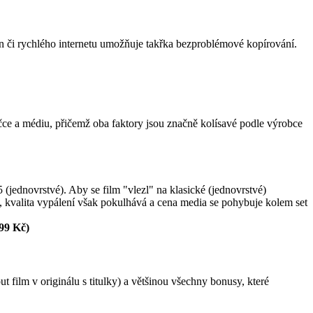
n či rychlého internetu umožňuje takřka bezproblémové kopírování.
ce a médiu, přičemž oba faktory jsou značně kolísavé podle výrobce
ednovrstvé). Aby se film "vlezl" na klasické (jednovrstvé)
, kvalita vypálení však pokulhává a cena media se pohybuje kolem set
199 Kč)
lm v originálu s titulky) a většinou všechny bonusy, které