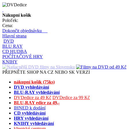
Nákupní košík
Poloľek:
Cena:
Dokončit objednávku
Hlavní strana
DVD
BLU RAY
CD HUDBA
POČÍTAČOVÉ HRY
KNIHY
PŘEPNĚTE SHOP NA CZ NEBO SK VERZI
nákupní košík (75ks)
DVD vyhledávání
BLU-RAY vyhledávání
DVDedice za 49 Kč
DVDedice za 99 Kč
BLU-RAY edice za 49,-
IHNED k dodání
CD vyhledávání
HRY vyhledávání
KNIHY vyhledávání
klientské centrum