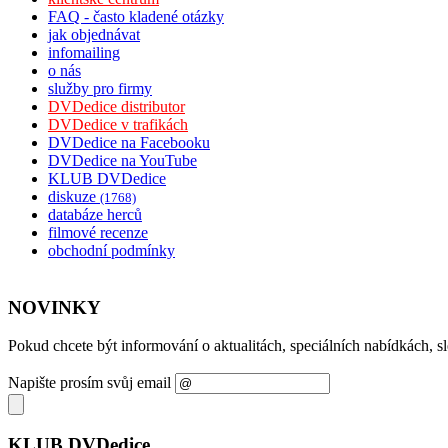
FAQ - často kladené otázky
jak objednávat
infomailing
o nás
služby pro firmy
DVDedice distributor
DVDedice v trafikách
DVDedice na Facebooku
DVDedice na YouTube
KLUB DVDedice
diskuze
(1768)
databáze herců
filmové recenze
obchodní podmínky
NOVINKY
Pokud chcete být informování o aktualitách, speciálních nabídkách, 
Napište prosím svůj email
KLUB DVDedice