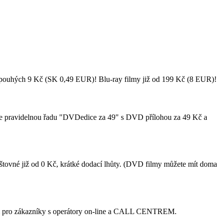
 pouhých 9 Kč (SK 0,49 EUR)! Blu-ray filmy již od 199 Kč (8 EUR)!
me pravidelnou řadu "DVDedice za 49" s DVD přílohou za 49 Kč a
štovné již od 0 Kč, krátké dodací lhůty. (DVD filmy můžete mít doma
rum pro zákazníky s operátory on-line a CALL CENTREM.