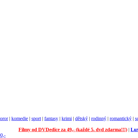
oror
|
komedie
|
sport
|
fantasy
|
krimi
|
dětský
|
rodinný
|
romantický
|
s
Filmy od DVDedice za 49,- (každé 5. dvd zdarma!!!)
|
Lux
0,-