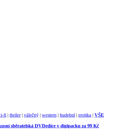
ci-fi
|
thriler
|
válečný
|
western
|
hudební
|
erotika
|
VŠE
usní sběratelská DVDedice v digipacku za 99 Kč