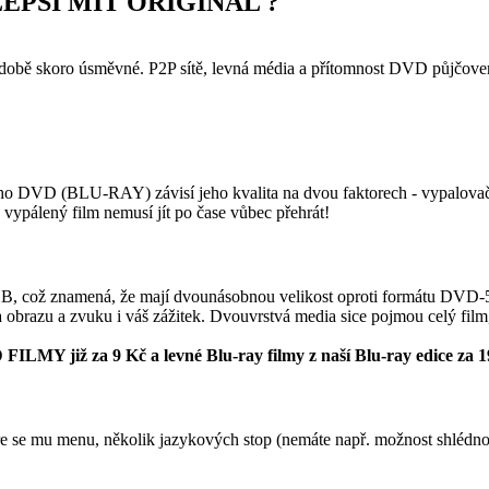
LEPŠÍ MÍT ORIGINÁL ?
 době skoro úsměvné. P2P sítě, levná média a přítomnost DVD půjčove
ého DVD (BLU-RAY) závisí jeho kvalita na dvou faktorech - vypalovač
, vypálený film nemusí jít po čase vůbec přehrát!
, což znamená, že mají dvounásobnou velikost oproti formátu DVD-5 (j
obrazu a zvuku i váš zážitek. Dvouvrstvá media sice pojmou celý film
 FILMY již za 9 Kč a levné Blu-ray filmy z naší Blu-ray edice za 
mu menu, několik jazykových stop (nemáte např. možnost shlédnout fi