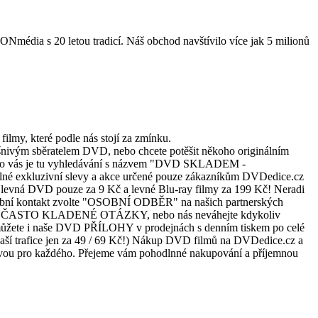
Nmédia s 20 letou tradicí. Náš obchod navštívilo více jak 5 milionů
lmy, které podle nás stojí za zmínku.
vášnivým sběratelem DVD, nebo chcete potěšit někoho originálním
Pro vás je tu vyhledávání s názvem "DVD SKLADEM -
né exkluzivní slevy a akce určené pouze zákazníkům DVDedice.cz
- levná DVD pouze za 9 Kč a levné Blu-ray filmy za 199 Kč! Neradi
di osobní kontakt zvolte "OSOBNÍ ODBĚR" na našich partnerských
 "FAQ - ČASTO KLADENÉ OTÁZKY, nebo nás neváhejte kdykoliv
t můžete i naše DVD PŘÍLOHY v prodejnách s denním tiskem po celé
 trafice jen za 49 / 69 Kč!) Nákup DVD filmů na DVDedice.cz a
avou pro každého. Přejeme vám pohodlnné nakupování a příjemnou