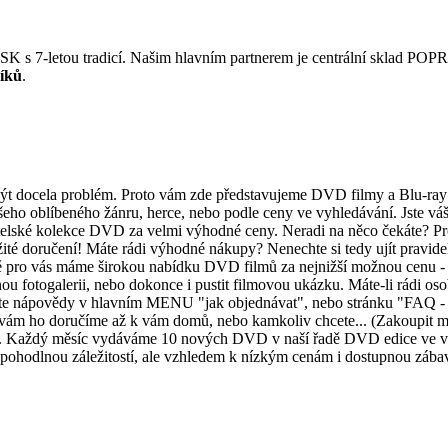
K s 7-letou tradicí. Našim hlavním partnerem je centrální sklad POPRO
íků
.
t docela problém. Proto vám zde představujeme DVD filmy a Blu-ray fi
ašeho oblíbeného žánru, herce, nebo podle ceny ve vyhledávání. Jste 
lské kolekce DVD za velmi výhodné ceny. Neradi na něco čekáte? 
ručení! Máte rádi výhodné nákupy? Nenechte si tedy ujít pravidel
lně pro vás máme širokou nabídku DVD filmů za nejnižší možnou cenu 
édnou fotogalerii, nebo dokonce i pustit filmovou ukázku. Máte-li rá
využijte nápovědy v hlavním MENU "jak objednávat", nebo stránku
my vám ho doručíme až k vám domů, nebo kamkoliv chcete... (Zakoupi
aždý měsíc vydáváme 10 nových DVD v naší řadě DVD edice ve vaší
 pohodlnou záležitostí, ale vzhledem k nízkým cenám i dostupnou záb