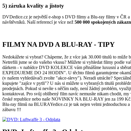
5) záruka kvality a jistoty
DVDedice.cz je největší e-shop s DVD filmy a Blu-ray filmy v ČR a S
návštěvníků. Naší referencí je více než
500 000 spokojených zákazn
FILMY NA DVD A BLU-RAY - TIPY
Nedokážete si vybrat? Chápeme, že z více jak
30.000 titulů
to může bý
Netrefili jsme se do vašeho vkusu? Můžete si vyhledat filmy podle v
dárkem - v nabídce DVD KOLEKCE vám přinášíme luxusní a sběrate
EXPEDUJEME DO 24 HODIN". U těchto filmů garantujeme okamžité do
(v našem vyhledávači zvolte "akce-slevy"). Neradi utrácíte? Speciá
kupujete "zajíce v pytli"? U nás si můžete u vybraných titulů prohl
prodejnách. Pokud si nevíte s něčím rady, není žádný problém, 
kontaktovat. Pro svůj oblíbený film navíc nemusíte nikam chodit, 
české republice nebo naše NOVINKY NA BLU-RAY jen za 199 Kč. K
Blu-ray filmů na BLURAYedice.cz je tak nejen velmi jednoduchou a
zábavu !!!