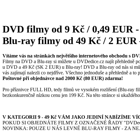
DVD filmy od 9 Kč / 0,49 EUR - 
Blu-ray filmy od 49 Kč / 2 EUR 
Vítáme vás na stránkách největšího internetového obchodu s D
Filmy na DVD a Blu-ray si můžete u DVDedice.cz najít přehledně pom
u DVD a 49 Kč (SK 2 EUR) u Blu-ray! DVD a Blu-ray od nás si můžete 
vás zajímají nalezli co nejdříve. Všechno jednoduše a přehledně a 
Poštovné při objednávce nad 2000 Kč (80 EUR) zdarma!
Pro příznivce FULL HD, tedy filmů ve vysokém rozlišení (Blu-ray film
bezkonkurenčně nízkou cenu jen 199 Kč. Na této stránce si ukaždého tit
V KATEGORII 9 - 49 Kč VÁM JAKO JEDINÍ NABÍZÍME VÍC
POKUD SI OBJEDNÁTE FILMY Z OZNAČENÉ ŘADY "DVDedi
NOVINKA: POUZE U NÁS LEVNÉ BLU-RAY FILMY - ZA NEJLEPŠÍ