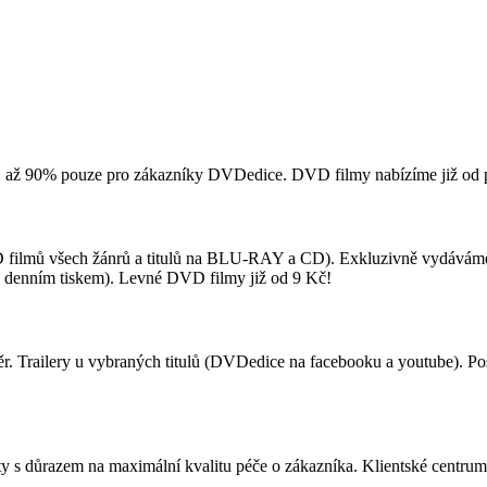
VD až 90% pouze pro zákazníky DVDedice. DVD filmy nabízíme již od
DVD filmů všech žánrů a titulů na BLU-RAY a CD). Exkluzivně vydává
 s denním tiskem). Levné DVD filmy již od 9 Kč!
. Trailery u vybraných titulů (DVDedice na facebooku a youtube). Po
sty s důrazem na maximální kvalitu péče o zákazníka. Klientské cent